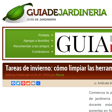
GUÍA DE JARDINERÍA
Portada
Agregar a favoritos
Recomendar a tus amigos
Contáctanos
Tareas de invierno: cómo limpiar las herra
Artículo Publicado el 01.07.2020 por
Flavia
Facebook
Twitter
Pinterest
Reddit
Email
Compartir
Artículo A
Comienza la p
de jardinería
durante est
ponerlas en f