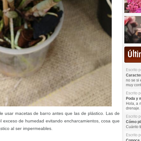
Últ
Escrito 
Caracterí
no se si 
muy cont
Escrito 
Poda y m
Hola, a 
drenaje. 
ble usar macetas de barro antes que las de plástico. Las de
Escrito 
el exceso de humedad evitando encharcamientos, cosa que
Cómo pla
Cuánto t
stico al ser impermeables.
Escrito 
Conoce l