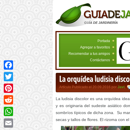
GUÍA DE JARDINERÍA
Portada
Agregar a favoritos
Recomendar a tus amigos
Contáctanos
Facebook
La orquídea ludisia disco
Twitter
Artículo Publicado el 20.09.2016 por
Javi
,
Pinterest
La ludisia discolor es una orquídea ideal
y es originaria del sudeste asiático d
Reddit
sombríos típicos de dicha zona. Su mant
secas y tallos de flores. El rizoma con e
WhatsApp