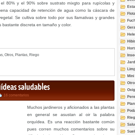
 el 80% y el 90% sobre sustrato mixgto para rupícolas y
Esta
buena capacidad de retención de agua como la cáscara de
Acuá
Flot
vegetal. Se cultiva sobre todo por sus llamativas y grandes
Fuch
s bastante discreta en tamaño y color.
Gera
Hel
Hibi
Hort
as
,
Otros
,
Plantas
,
Riego
Inse
Jard
Limp
Mini
Otro
uídeas saludables
Oxi
16 comentarios
Per
Plan
Muchos jardineros y aficionados a las plantas
Pod
en general se asustan al oir la palabra
Rie
orquídea. Es una reacción bastante común
Salu
pues corren muchos comentarios sobre su
tem
Suel