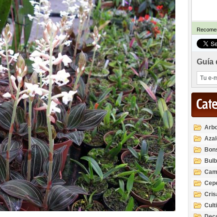
Recomen
Guía 
Cat
Arbo
Azal
Rod
Bon
Bul
Cam
Cep
Cri
Cult
Deco