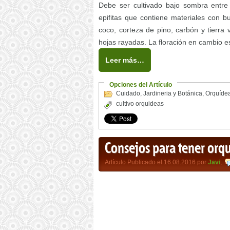
Debe ser cultivado bajo sombra entre
epifitas que contiene materiales con 
coco, corteza de pino, carbón y tierra 
hojas rayadas. La floración en cambio e
Leer más…
Opciones del Artículo
Cuidado
,
Jardineria y Botánica
,
Orquíde
cultivo orquideas
Consejos para tener orq
Artículo Publicado el 16.08.2016 por
Javi
,