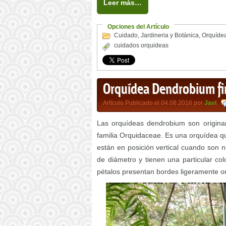
Leer más…
Opciones del Artículo
Cuidado
,
Jardineria y Botánica
,
Orquíde
cuidados orquideas
Orquídea Dendrobium fi
Artículo Publicado el 04.08.2016 por
Javi
,
Las orquídeas dendrobium son originar
familia Orquidaceae. Es una orquídea q
están en posición vertical cuando son 
de diámetro y tienen una particular co
pétalos presentan bordes ligeramente o