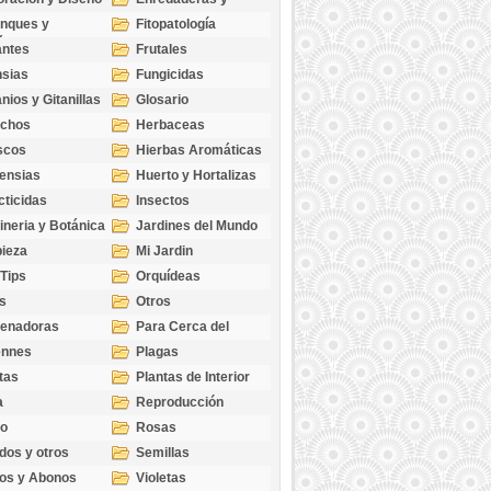
cubresuelos
nques y
Fitopatología
ticas
antes
Frutales
sias
Fungicidas
nios y Gitanillas
Glosario
echos
Herbaceas
scos
Hierbas Aromáticas
ensias
Huerto y Hortalizas
cticidas
Insectos
ineria y Botánica
Jardines del Mundo
ieza
Mi Jardin
 Tips
Orquídeas
s
Otros
genadoras
Para Cerca del
Estanque
ennes
Plagas
tas
Plantas de Interior
a
Reproducción
go
Rosas
dos y otros
Semillas
as
os y Abonos
Violetas