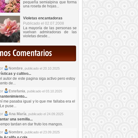
pequeña semialpina que forma
una roseta de hojas...
Violetas encantadoras
Publicado el 02.07.2008
La mayoría de las personas se
vuelvan admiradoras de las
violetas desde...
imos Comentarios
por
Nombre
,
publicado el 20.10.2025
sticas y cultivo...
el autor de este pagina siga activo pero estoy
ento de...
por
Estefania
,
publicado el 03.10.2025
antenimiento...
mí me pasaba igual y lo que me fallaba era el
Le puse...
por
Ana María
,
publicado el 24.09.2025
ntar una semilla...
iempo tardan en dar fruto los mangos.
por
Nombre
,
publicado el 23.09.2025
a Acalifa o cola...