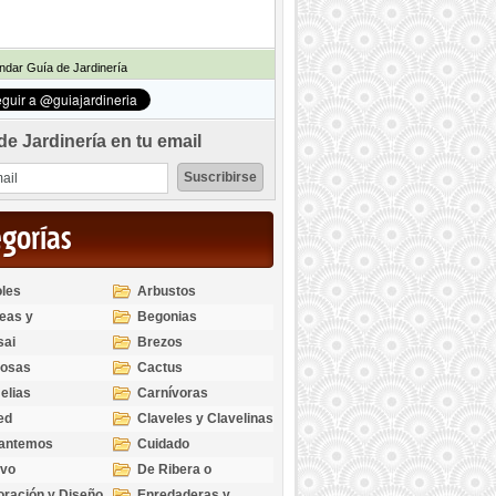
dar Guía de Jardinería
de Jardinería en tu email
egorías
les
Arbustos
eas y
Begonias
odendros
sai
Brezos
bosas
Cactus
elias
Carnívoras
ed
Claveles y Clavelinas
santemos
Cuidado
ivo
De Ribera o
Palustres
ración y Diseño
Enredaderas y