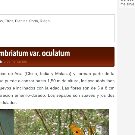
me sirve
as
,
Otros
,
Plantas
,
Poda
,
Riego
mbriatum var. oculatum
5 comentarios
ias de Asia (China, India y Malasia) y forman parte de la
ue puede alcanzar hasta 1,50 m de altura, los pseudobulbos
nuevos e inclinados con la edad.
Las flores son de 5 a 8 cm
loración amarillo-dorado.
Los sépalos son suaves y los dos
ndulados.