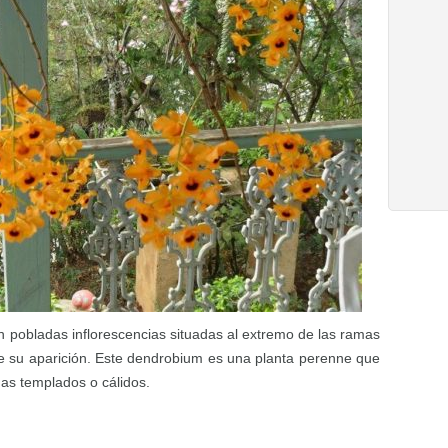
 pobladas inflorescencias situadas al extremo de las ramas
 su aparición. Este dendrobium es una planta perenne que
mas templados o cálidos.