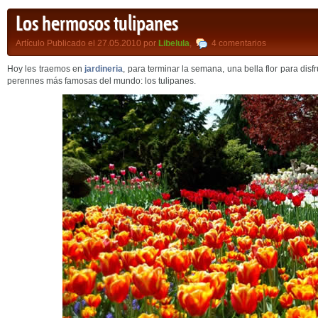
Los hermosos tulipanes
Artículo Publicado el 27.05.2010 por
Libelula
,
4 comentarios
Hoy les traemos en
jardineria
, para terminar la semana, una bella flor para disf
perennes más famosas del mundo: los tulipanes.