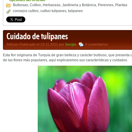
Opciones del Artículo
Bulbosas
,
Cultivo
,
Herbaceas
,
Jardineria y Botánica
,
Perennes
,
Plantas
consejos cultivo
,
cultivo tulipanes
,
tulipanes
Cuidado de tulipanes
Artículo Publicado el 23.11.2011 por
Sergio
,
9 comentarios
Esta flor originaria de Turquía de gran belleza y carácter bulboso, que presenta
de las flores más populares, aquí explicaremos sus características y cuidados.