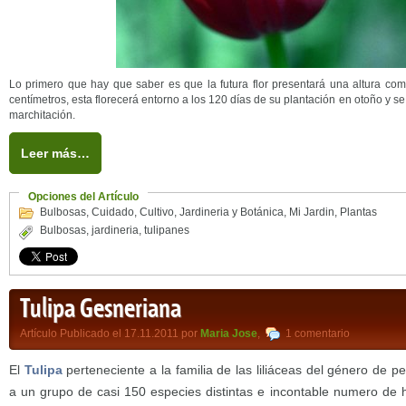
Lo primero que hay que saber es que la futura flor presentará una altura comp
centímetros, esta florecerá entorno a los 120 días de su plantación en otoño y 
marchitación.
Leer más…
Opciones del Artículo
Bulbosas
,
Cuidado
,
Cultivo
,
Jardineria y Botánica
,
Mi Jardin
,
Plantas
Bulbosas
,
jardineria
,
tulipanes
Tulipa Gesneriana
Artículo Publicado el 17.11.2011 por
Maria Jose
,
1 comentario
El
Tulipa
perteneciente a la familia de las liliáceas del género de 
a un grupo de casi 150 especies distintas e incontable numero de h