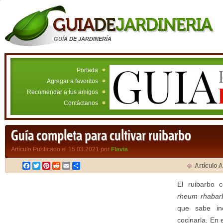
GUÍA DE JARDINERÍA
Portada
Agregar a favoritos
Recomendar a tus amigos
Contáctanos
Guía completa para cultivar ruibarbo
Artículo Publicado el 15.03.2021 por
Flavia
Facebook
Twitter
Pinterest
Reddit
Email
Compartir
Artículo A
El ruibarbo 
rheum rhaba
que sabe in
cocinarla. En 