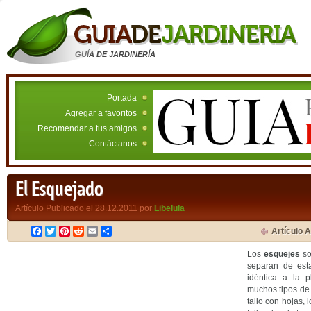
GUÍA DE JARDINERÍA
Portada
Agregar a favoritos
Recomendar a tus amigos
Contáctanos
El Esquejado
Artículo Publicado el 28.12.2011 por
Libelula
Facebook
Twitter
Pinterest
Reddit
Email
Compartir
Artículo A
Los
esquejes
so
separan de esta
idéntica a la 
muchos tipos de
tallo con hojas, l