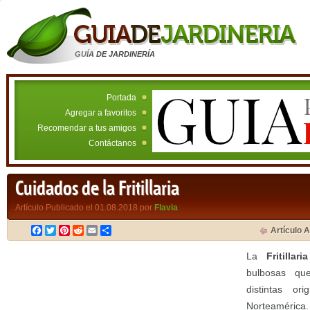
GUÍA DE JARDINERÍA
Portada
Agregar a favoritos
Recomendar a tus amigos
Contáctanos
Cuidados de la Fritillaria
Artículo Publicado el 01.08.2018 por
Flavia
Facebook
Twitter
Pinterest
Reddit
Email
Compartir
Artículo A
La
Fritillaria
bulbosas qu
distintas or
Norteamérica