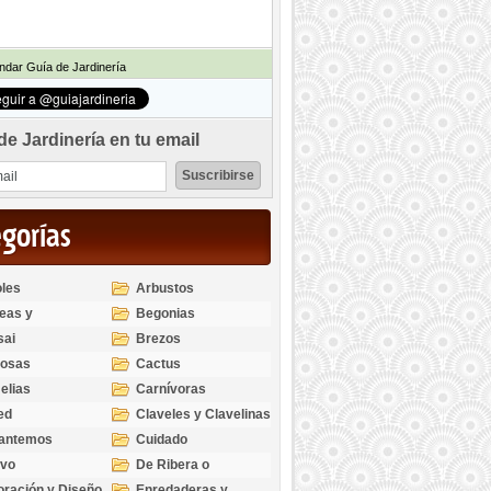
dar Guía de Jardinería
de Jardinería en tu email
egorías
les
Arbustos
eas y
Begonias
odendros
sai
Brezos
bosas
Cactus
elias
Carnívoras
ed
Claveles y Clavelinas
santemos
Cuidado
ivo
De Ribera o
Palustres
ración y Diseño
Enredaderas y