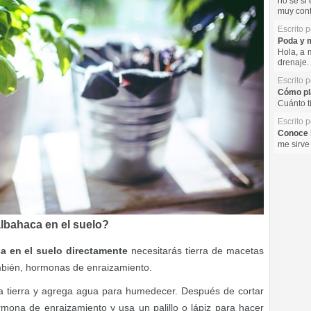
no se si 
muy cont
Escrito 
Poda y m
Hola, a 
drenaje. 
Escrito 
Cómo pla
Cuánto t
Escrito 
Conoce l
me sirve
lbahaca en el suelo?
a en el suelo directamente
necesitarás tierra de macetas
mbién, hormonas de enraizamiento.
 tierra y agrega agua para humedecer. Después de cortar
rmona de enraizamiento y usa un palillo o lápiz para hacer