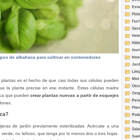
Esta
Acuá
Flot
Fuch
Gera
Hel
Hibi
Hort
ipos de albahaca para cultivar en contenedores
Inse
Jard
Limp
Mini
 plantas es el hecho de que casi todas sus células pueden
Otro
ue la planta precise en ese instante. Estas células madre
Oxi
ifica que pueden
crear plantas nuevas a partir de esquejes
Per
lones.
Plan
aca?
Pod
Rie
jeras de jardín previamente esterilizadas. Acércate a una
Salu
o verde, no leñoso, que tenga por lo menos dos o tres hojas.
tem
Suel