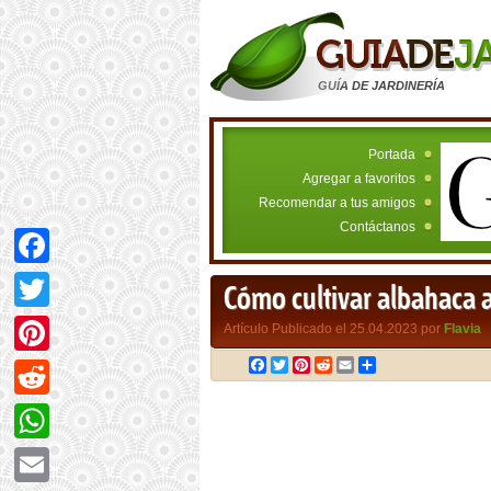
GUÍA DE JARDINERÍA
Portada
Agregar a favoritos
Recomendar a tus amigos
Contáctanos
Facebook
Cómo cultivar albahaca a
Twitter
Artículo Publicado el 25.04.2023 por
Flavia
Facebook
Twitter
Pinterest
Reddit
Email
Compartir
Pinterest
Reddit
WhatsApp