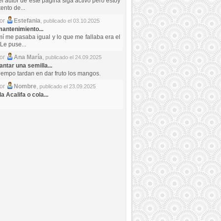
el autor de este pagina siga activo pero estoy
ento de...
por
Estefania
,
publicado el 03.10.2025
antenimiento...
mí me pasaba igual y lo que me fallaba era el
Le puse...
por
Ana María
,
publicado el 24.09.2025
ntar una semilla...
iempo tardan en dar fruto los mangos.
por
Nombre
,
publicado el 23.09.2025
a Acalifa o cola...