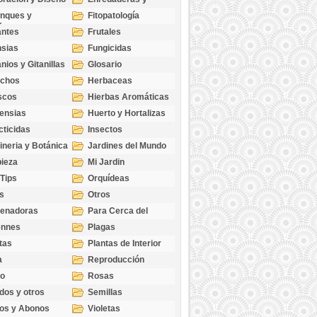
cubresuelos
nques y
Fitopatología
ticas
antes
Frutales
sias
Fungicidas
nios y Gitanillas
Glosario
echos
Herbaceas
scos
Hierbas Aromáticas
ensias
Huerto y Hortalizas
cticidas
Insectos
ineria y Botánica
Jardines del Mundo
ieza
Mi Jardin
 Tips
Orquídeas
s
Otros
genadoras
Para Cerca del
Estanque
ennes
Plagas
tas
Plantas de Interior
a
Reproducción
go
Rosas
dos y otros
Semillas
as
os y Abonos
Violetas