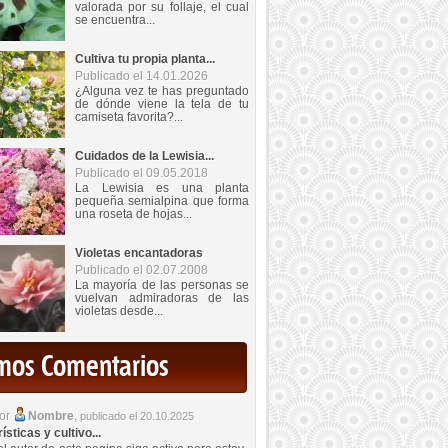
valorada por su follaje, el cual
se encuentra...
Cultiva tu propia planta...
Publicado el 14.01.2026
¿Alguna vez te has preguntado
de dónde viene la tela de tu
camiseta favorita?...
Cuidados de la Lewisia...
Publicado el 09.05.2018
La Lewisia es una planta
pequeña semialpina que forma
una roseta de hojas...
Violetas encantadoras
Publicado el 02.07.2008
La mayoría de las personas se
vuelvan admiradoras de las
violetas desde...
imos Comentarios
por
Nombre
,
publicado el 20.10.2025
sticas y cultivo...