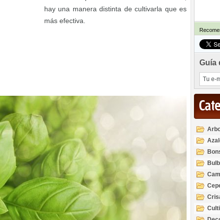
hay una manera distinta de cultivarla que es
más efectiva.
Recomen
Guía 
Cat
Arbo
Azal
Rod
Bon
Bul
Cam
Cep
Cri
Cult
Deco