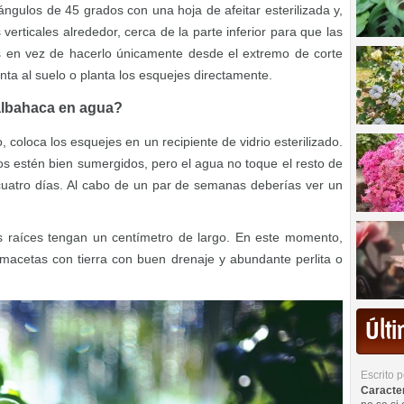
ngulos de 45 grados con una hoja de afeitar esterilizada y,
erticales alrededor, cerca de la parte inferior para que las
es en vez de hacerlo únicamente desde el extremo de corte
anta al suelo o planta los esquejes directamente.
albahaca en agua?
 coloca los esquejes en un recipiente de vidrio esterilizado.
los estén bien sumergidos, pero el agua no toque el resto de
cuatro días. Al cabo de un par de semanas deberías ver un
 raíces tengan un centímetro de largo. En este momento,
 macetas con tierra con buen drenaje y abundante perlita o
Últ
Escrito 
Caracterí