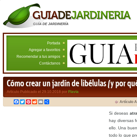
GUÍA DE JARDINERÍA
Portada
Agregar a favoritos
Recomendar a tus amigos
Contáctanos
Cómo crear un jardín de libélulas (y por qu
Artículo Publicado el 29.10.2018 por
Flavia
Facebook
Twitter
Pinterest
Reddit
Email
Compartir
Artículo A
Si deseas
atr
hay diversas 
ello. Una buen
todo lo que pr