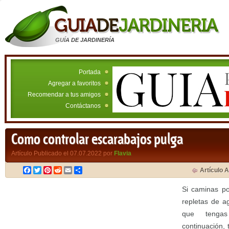
GUÍA DE JARDINERÍA
Portada
Agregar a favoritos
Recomendar a tus amigos
Contáctanos
Como controlar escarabajos pulga
Artículo Publicado el 07.07.2022 por
Flavia
Facebook
Twitter
Pinterest
Reddit
Email
Compartir
Artículo A
Si caminas po
repletas de a
que teng
continuación,