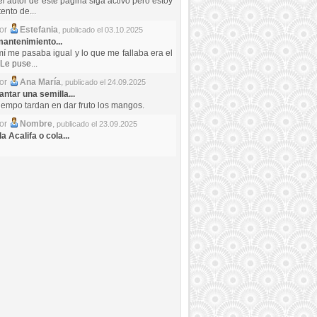
el autor de este pagina siga activo pero estoy
ento de...
por
Estefania
,
publicado el 03.10.2025
antenimiento...
mí me pasaba igual y lo que me fallaba era el
Le puse...
por
Ana María
,
publicado el 24.09.2025
ntar una semilla...
iempo tardan en dar fruto los mangos.
por
Nombre
,
publicado el 23.09.2025
a Acalifa o cola...