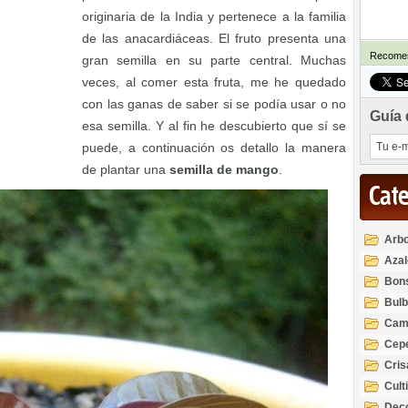
originaria de la India y pertenece a la familia
de las anacardiáceas. El fruto presenta una
Recomen
gran semilla en su parte central. Muchas
veces, al comer esta fruta, me he quedado
con las ganas de saber si se podía usar o no
Guía 
esa semilla. Y al fin he descubierto que sí se
puede, a continuación os detallo la manera
de plantar una
semilla de mango
.
Cat
Arbo
Azal
Rod
Bon
Bul
Cam
Cep
Cri
Cult
Deco