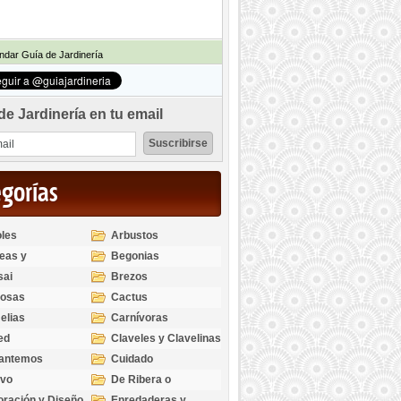
dar Guía de Jardinería
de Jardinería en tu email
egorías
les
Arbustos
eas y
Begonias
odendros
sai
Brezos
bosas
Cactus
elias
Carnívoras
ed
Claveles y Clavelinas
santemos
Cuidado
ivo
De Ribera o
Palustres
ración y Diseño
Enredaderas y