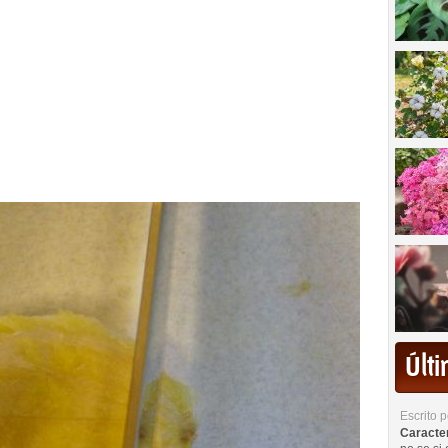
Últ
Escrito 
Caracterí