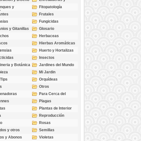
cubresuelos
nques y
Fitopatología
ticas
antes
Frutales
sias
Fungicidas
nios y Gitanillas
Glosario
echos
Herbaceas
scos
Hierbas Aromáticas
ensias
Huerto y Hortalizas
cticidas
Insectos
ineria y Botánica
Jardines del Mundo
ieza
Mi Jardin
 Tips
Orquídeas
s
Otros
genadoras
Para Cerca del
Estanque
ennes
Plagas
tas
Plantas de Interior
a
Reproducción
go
Rosas
dos y otros
Semillas
as
os y Abonos
Violetas