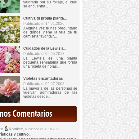
valorada por su follaje, el cual
se encuentra...
Cultiva tu propia planta...
Publicado el 14.01.2026
¿Alguna vez te has preguntado
de dónde viene la tela de tu
camiseta favorita?...
Cuidados de la Lewisia...
Publicado el 09.05.2018
La Lewisia es una planta
pequeña semialpina que forma
una roseta de hojas...
Violetas encantadoras
Publicado el 02.07.2008
La mayoría de las personas se
vuelvan admiradoras de las
violetas desde...
imos Comentarios
por
Nombre
,
publicado el 20.10.2025
sticas y cultivo...