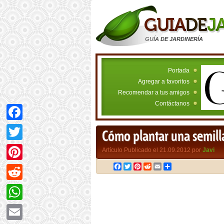
GUÍA DE JARDINERÍA
Portada
Agregar a favoritos
Recomendar a tus amigos
Contáctanos
Facebook
Cómo plantar una semil
Twitter
Artículo Publicado el 21.09.2012 por
Javi
Facebook
Twitter
Pinterest
Reddit
Email
Compartir
Pinterest
Reddit
WhatsApp