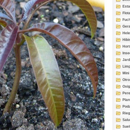
Esta
Acuá
Flot
Fuch
Gera
Hel
Hibi
Hort
Inse
Jard
Limp
Mini
Otro
Oxi
Per
Plan
Pod
Rie
Salu
tem
Suel