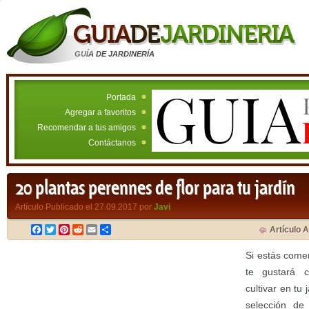
GUÍA DE JARDINERÍA
Portada
Agregar a favoritos
Recomendar a tus amigos
Contáctanos
20 plantas perennes de flor para tu jardín
Artículo Publicado el 27.09.2017 por
Javi
Facebook
Twitter
Pinterest
Reddit
Email
Compartir
Artículo A
Si estás come
te gustará 
cultivar en tu
selección de