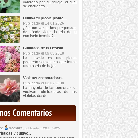
valorada por su follaje, el cual
se encuentra...
Cultiva tu propia planta...
Publicado el 14.01.2026
¿Alguna vez te has preguntado
de dónde viene la tela de tu
camiseta favorita?...
Cuidados de la Lewisia...
Publicado el 09.05.2018
La Lewisia es una planta
pequeña semialpina que forma
una roseta de hojas...
Violetas encantadoras
Publicado el 02.07.2008
La mayoría de las personas se
vuelvan admiradoras de las
violetas desde...
imos Comentarios
por
Nombre
,
publicado el 20.10.2025
sticas y cultivo...