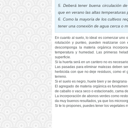
5. Deberá tener buena circulación de
que en verano las altas temperaturas 
6. Como la mayoría de los cultivos re
tener una conexión de agua cerca o 
En cuanto al suelo, lo ideal es comenzar uno 
rotulación y punteo, pueden realizarse con 
descomponga la materia orgánica incorpora
temperatura y humedad. Las primeras hela
superficie.
Si la huerta será en un cantero no es necesari
Las pasadas para eliminar malezas deben ser t
herbicida con que no deje residuos, como el g
terreno.
Si el suelo es negro, huele bien y se desgrana c
El agregado de materia orgánica es fundamental
de caballo o vaca seco o estacionado, cama de 
La incorporación de abonos verdes como restos 
da muy buenos resultados, ya que los microorg
Si te lo propones, puedes tener los vegetales m