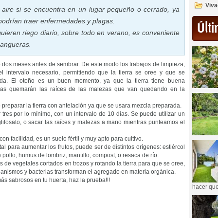
Viva
 aire si se encuentra en un lugar pequeño o cerrado, ya
podrían traer enfermedades y plagas.
Últi
quieren riego diario, sobre todo en verano, es conveniente
mangueras.
o dos meses antes de sembrar. De este modo los trabajos de limpieza,
el intervalo necesario, permitiendo que la tierra se oree y que se
da. El otoño es un buen momento, ya que la tierra tiene buena
das quemarán las raíces de las malezas que van quedando en la
o preparar la tierra con antelación ya que se usara mezcla preparada.
res por lo mínimo, con un intervalo de 10 días. Se puede utilizar un
lifosato, o sacar las raíces y malezas a mano mientras punteamos el
on facilidad, es un suelo fértil y muy apto para cultivo.
 para aumentar los frutos, puede ser de distintos orígenes: estiércol
pollo, humus de lombriz, mantillo, compost, o resaca de río.
de vegetales cortados en trozos y rotando la tierra para que se oree,
anismos y bacterias transforman el agregado en materia orgánica.
ás sabrosos en tu huerta, haz la prueba!!!
hacer que