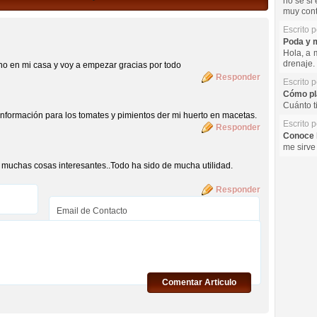
no se si 
muy cont
Escrito 
Poda y m
Hola, a 
drenaje. 
uno en mi casa y voy a empezar gracias por todo
Responder
Escrito 
Cómo pla
Cuánto t
información para los tomates y pimientos der mi huerto en macetas.
Escrito 
Responder
Conoce l
me sirve
 muchas cosas interesantes..Todo ha sido de mucha utilidad.
Responder
Comentar Articulo