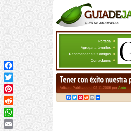
GUÍA DE JARDINERÍA
Portada
Agregar a favoritos
Recomendar a tus amigos
Contáctanos
Facebook
Tener con éxito nuestra 
Twitter
Artículo Publicado el 05.11.2009 por
Anto
Facebook
Twitter
Pinterest
Reddit
Email
Compartir
Pinterest
Reddit
WhatsApp