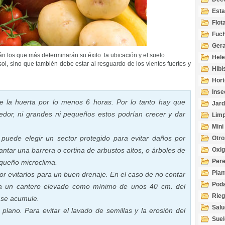
Esta
Acuá
Flot
Fuch
Gera
án los que más determinarán su éxito: la ubicación y el suelo.
Hel
sol, sino que también debe estar al resguardo de los vientos fuertes y
Hibi
Hort
Inse
re la huerta por lo menos 6 horas. Por lo tanto hay que
Jard
edor, ni grandes ni pequeños estos podrían crecer y dar
Limp
Mini
 puede elegir un sector protegido para evitar daños por
Otro
antar una barrera o cortina de arbustos altos, o árboles de
Oxi
Per
equeño microclima.
Plan
jor evitarlos para un buen drenaje. En el caso de no contar
Pod
ya un cantero elevado como mínimo de unos 40 cm. del
Rie
 se acumule.
Salu
plano. Para evitar el lavado de semillas y la erosión del
tem
Suel