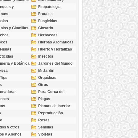
cubresuelos
nques y
Fitopatología
ticas
antes
Frutales
sias
Fungicidas
nios y Gitanillas
Glosario
echos
Herbaceas
scos
Hierbas Aromáticas
ensias
Huerto y Hortalizas
cticidas
Insectos
ineria y Botánica
Jardines del Mundo
ieza
Mi Jardin
 Tips
Orquídeas
s
Otros
genadoras
Para Cerca del
Estanque
ennes
Plagas
tas
Plantas de Interior
a
Reproducción
go
Rosas
dos y otros
Semillas
as
os y Abonos
Violetas