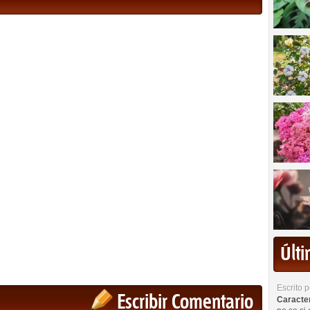
Últ
Escrito 
Escribir Comentario
Caracterí