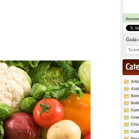
Recomen
Guía 
Cat
Arbo
Azal
Rod
Bon
Bul
Cam
Cep
Cri
Cult
Deco