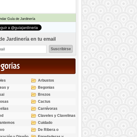
dar Guía de Jardinería
de Jardinería en tu email
egorías
les
Arbustos
eas y
Begonias
odendros
sai
Brezos
bosas
Cactus
elias
Carnívoras
ed
Claveles y Clavelinas
santemos
Cuidado
ivo
De Ribera o
Palustres
ración y Diseño
Enredaderas y