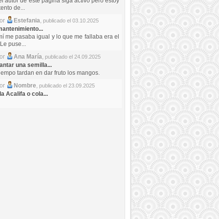
el autor de este pagina siga activo pero estoy
ento de...
por
Estefania
,
publicado el 03.10.2025
antenimiento...
mí me pasaba igual y lo que me fallaba era el
Le puse...
por
Ana María
,
publicado el 24.09.2025
ntar una semilla...
iempo tardan en dar fruto los mangos.
por
Nombre
,
publicado el 23.09.2025
a Acalifa o cola...