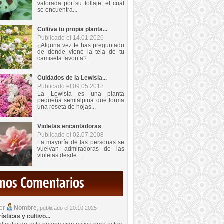
valorada por su follaje, el cual
se encuentra...
Cultiva tu propia planta...
Publicado el 14.01.2026
¿Alguna vez te has preguntado
de dónde viene la tela de tu
camiseta favorita?...
Cuidados de la Lewisia...
Publicado el 09.05.2018
La Lewisia es una planta
pequeña semialpina que forma
una roseta de hojas...
Violetas encantadoras
Publicado el 02.07.2008
La mayoría de las personas se
vuelvan admiradoras de las
violetas desde...
imos Comentarios
por
Nombre
,
publicado el 20.10.2025
sticas y cultivo...