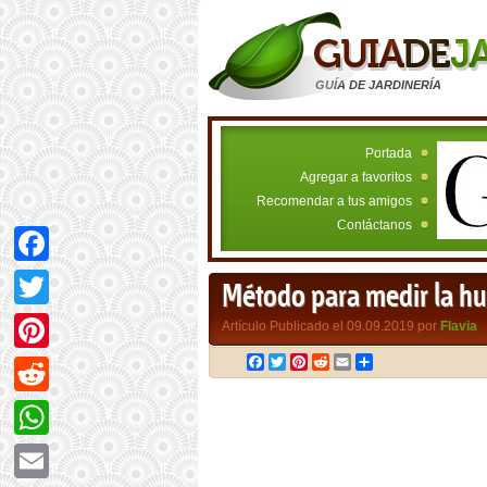
GUÍA DE JARDINERÍA
Portada
Agregar a favoritos
Recomendar a tus amigos
Contáctanos
Facebook
Método para medir la hu
Twitter
Artículo Publicado el 09.09.2019 por
Flavia
Facebook
Twitter
Pinterest
Reddit
Email
Compartir
Pinterest
Reddit
WhatsApp