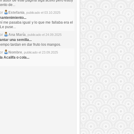
el autor de este pagina siga activo pero estoy
ento de...
por
Estefania
,
publicado el 03.10.2025
antenimiento...
mí me pasaba igual y lo que me fallaba era el
Le puse...
por
Ana María
,
publicado el 24.09.2025
ntar una semilla...
iempo tardan en dar fruto los mangos.
por
Nombre
,
publicado el 23.09.2025
a Acalifa o cola...