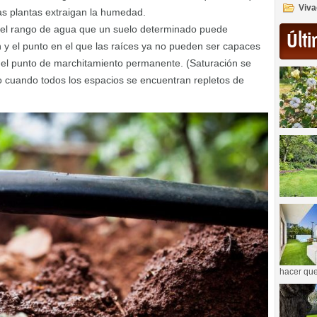
Viva
s plantas extraigan la humedad.
 el rango de agua que un suelo determinado puede
Últi
n y el punto en el que las raíces ya no pueden ser capaces
el punto de marchitamiento permanente. (Saturación se
lo cuando todos los espacios se encuentran repletos de
hacer que