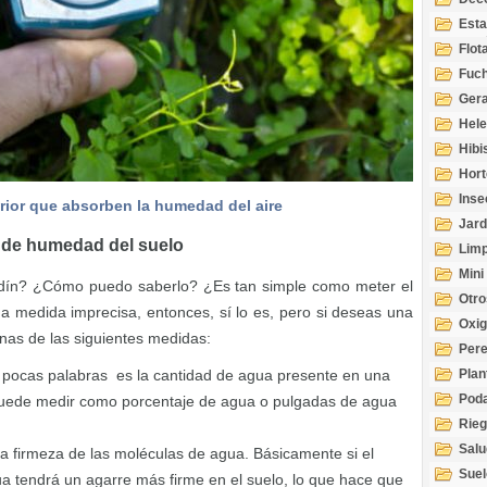
Esta
Acuá
Flot
Fuch
Gera
Hel
Hibi
Hort
Inse
erior que absorben la humedad del aire
Jard
 de humedad del suelo
Limp
Mini
rdín? ¿Cómo puedo saberlo? ¿Es tan simple como meter el
Otro
a medida imprecisa, entonces, sí lo es, pero si deseas una
Oxi
unas de las siguientes medidas:
Per
n pocas palabras es la cantidad de agua presente en una
Plan
Pod
puede medir como porcentaje de agua o pulgadas de agua
Rie
Salu
la firmeza de las moléculas de agua. Básicamente si el
tem
Suel
gua tendrá un agarre más firme en el suelo, lo que hace que