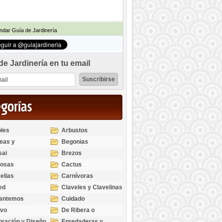
dar Guía de Jardinería
de Jardinería en tu email
egorías
les
Arbustos
eas y
Begonias
odendros
sai
Brezos
bosas
Cactus
elias
Carnívoras
ed
Claveles y Clavelinas
santemos
Cuidado
ivo
De Ribera o
Palustres
ración y Diseño
Enredaderas y