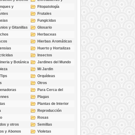
cubresuelos
nques y
Fitopatología
ticas
antes
Frutales
sias
Fungicidas
nios y Gitanillas
Glosario
echos
Herbaceas
scos
Hierbas Aromáticas
ensias
Huerto y Hortalizas
cticidas
Insectos
ineria y Botánica
Jardines del Mundo
ieza
Mi Jardin
 Tips
Orquídeas
s
Otros
genadoras
Para Cerca del
Estanque
ennes
Plagas
tas
Plantas de Interior
a
Reproducción
go
Rosas
dos y otros
Semillas
as
os y Abonos
Violetas