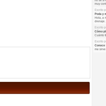
no se si 
muy cont
Escrito 
Poda y m
Hola, a 
drenaje. 
Escrito 
Cómo pla
Cuánto t
Escrito 
Conoce l
me sirve