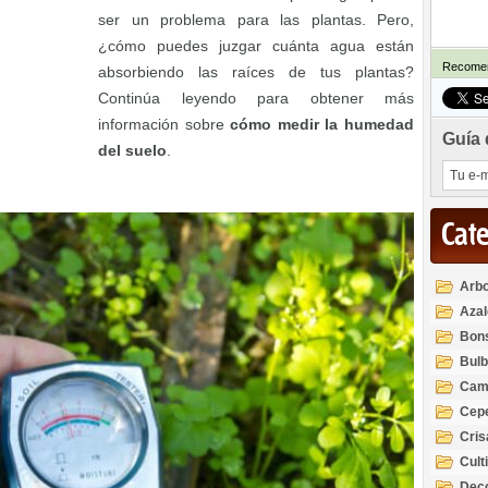
ser un problema para las plantas. Pero,
¿cómo puedes juzgar cuánta agua están
Recomen
absorbiendo las raíces de tus plantas?
Continúa leyendo para obtener más
información sobre
cómo medir la humedad
Guía 
del suelo
.
Cat
Arbo
Azal
Rod
Bon
Bul
Cam
Cep
Cri
Cult
Deco