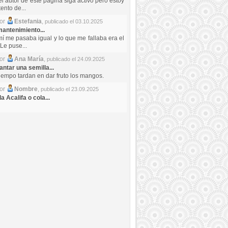
el autor de este pagina siga activo pero estoy
ento de...
por
Estefania
,
publicado el 03.10.2025
antenimiento...
mí me pasaba igual y lo que me fallaba era el
Le puse...
por
Ana María
,
publicado el 24.09.2025
ntar una semilla...
iempo tardan en dar fruto los mangos.
por
Nombre
,
publicado el 23.09.2025
a Acalifa o cola...