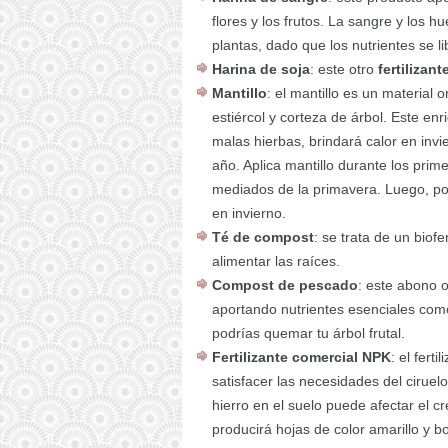
flores y los frutos. La sangre y los 
plantas, dado que los nutrientes se li
Harina de soja
: este otro
fertilizan
Mantillo
: el mantillo es un material 
estiércol y corteza de árbol. Este enr
malas hierbas, brindará calor en in
año. Aplica mantillo durante los prim
mediados de la primavera. Luego, pon
en invierno.
Té de compost
: se trata de un biofe
alimentar las raíces.
Compost de pescado
: este abono 
aportando nutrientes esenciales com
podrías quemar tu árbol frutal.
Fertilizante comercial NPK
: el fert
satisfacer las necesidades del ciruelo
hierro en el suelo puede afectar el cr
producirá hojas de color amarillo y 