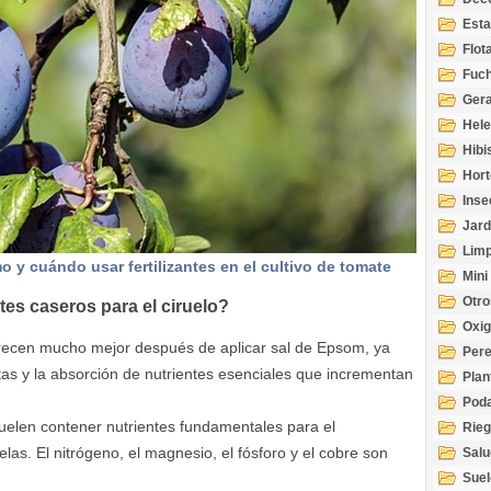
Esta
Acuá
Flot
Fuch
Gera
Hel
Hibi
Hort
Inse
Jard
Limp
 y cuándo usar fertilizantes en el cultivo de tomate
Mini
Otro
tes caseros para el ciruelo?
Oxi
 crecen mucho mejor después de aplicar sal de Epsom, ya
Per
tas y la absorción de nutrientes esenciales que incrementan
Plan
Pod
suelen contener nutrientes fundamentales para el
Rie
uelas. El nitrógeno, el magnesio, el fósforo y el cobre son
Salu
tem
Suel