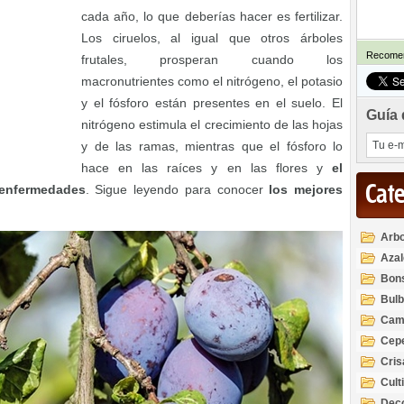
cada año, lo que deberías hacer es fertilizar.
Los ciruelos, al igual que otros árboles
Recomen
frutales, prosperan cuando los
macronutrientes como el nitrógeno, el potasio
y el fósforo están presentes en el suelo. El
Guía 
nitrógeno estimula el crecimiento de las hojas
y de las ramas, mientras que el fósforo lo
hace en las raíces y en las flores y
el
Cat
 enfermedades
. Sigue leyendo para conocer
los mejores
Arbo
Azal
Rod
Bon
Bul
Cam
Cep
Cri
Cult
Deco