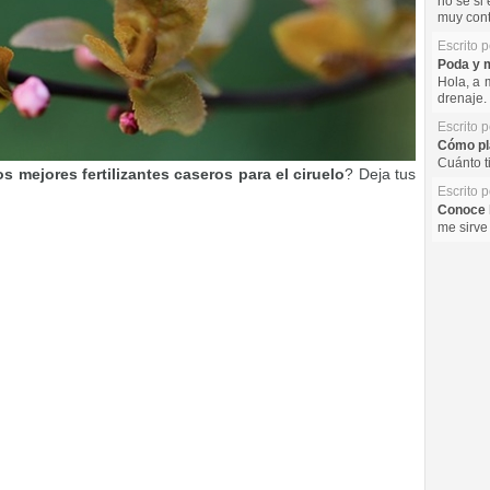
no se si 
muy cont
Escrito 
Poda y m
Hola, a 
drenaje. 
Escrito 
Cómo pla
Cuánto t
os mejores fertilizantes caseros para el ciruelo
? Deja tus
Escrito 
Conoce l
me sirve