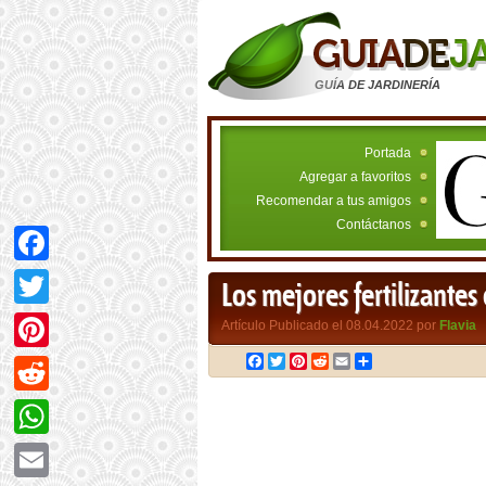
GUÍA DE JARDINERÍA
Portada
Agregar a favoritos
Recomendar a tus amigos
Contáctanos
Facebook
Los mejores fertilizantes
Twitter
Artículo Publicado el 08.04.2022 por
Flavia
Facebook
Twitter
Pinterest
Reddit
Email
Compartir
Pinterest
Reddit
WhatsApp