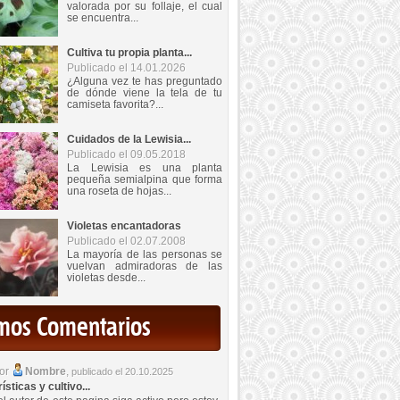
valorada por su follaje, el cual
se encuentra...
Cultiva tu propia planta...
Publicado el 14.01.2026
¿Alguna vez te has preguntado
de dónde viene la tela de tu
camiseta favorita?...
Cuidados de la Lewisia...
Publicado el 09.05.2018
La Lewisia es una planta
pequeña semialpina que forma
una roseta de hojas...
Violetas encantadoras
Publicado el 02.07.2008
La mayoría de las personas se
vuelvan admiradoras de las
violetas desde...
imos Comentarios
por
Nombre
,
publicado el 20.10.2025
sticas y cultivo...