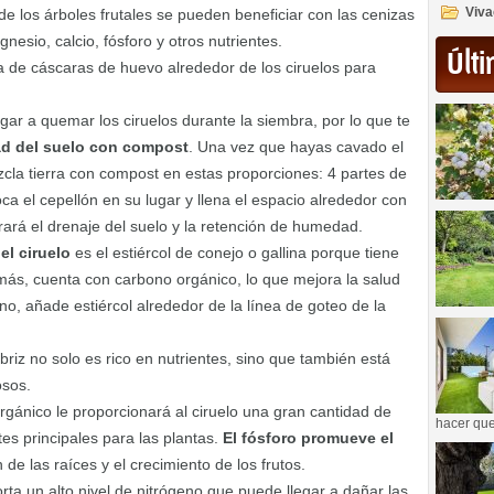
Viva
e los árboles frutales se pueden beneficiar con las cenizas
esio, calcio, fósforo y otros nutrientes.
Últi
 de cáscaras de huevo alrededor de los ciruelos para
legar a quemar los ciruelos durante la siembra, por lo que te
idad del suelo con compost
. Una vez que hayas cavado el
zcla tierra con compost en estas proporciones: 4 partes de
ca el cepellón en su lugar y llena el espacio alrededor con
rará el drenaje del suelo y la retención de humedad.
 el ciruelo
es el estiércol de conejo o gallina porque tiene
más, cuenta con carbono orgánico, lo que mejora la salud
o, añade estiércol alrededor de la línea de goteo de la
briz no solo es rico en nutrientes, sino que también está
osos.
e orgánico le proporcionará al ciruelo una gran cantidad de
hacer que
tes principales para las plantas.
El fósforo promueve el
n de las raíces y el crecimiento de los frutos.
rta un alto nivel de nitrógeno que puede llegar a dañar las