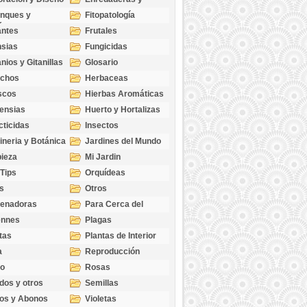
cubresuelos
nques y
Fitopatología
ticas
antes
Frutales
sias
Fungicidas
nios y Gitanillas
Glosario
echos
Herbaceas
scos
Hierbas Aromáticas
ensias
Huerto y Hortalizas
cticidas
Insectos
ineria y Botánica
Jardines del Mundo
ieza
Mi Jardin
 Tips
Orquídeas
s
Otros
genadoras
Para Cerca del
Estanque
ennes
Plagas
tas
Plantas de Interior
a
Reproducción
go
Rosas
dos y otros
Semillas
as
os y Abonos
Violetas