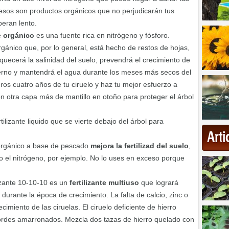
huesos son productos orgánicos que no perjudicarán tus
beran lento.
te orgánico
es una fuente rica en nitrógeno y fósforo.
orgánico que, por lo general, está hecho de restos de hojas,
iquecerá la salinidad del suelo, prevendrá el crecimiento de
vierno y mantendrá el agua durante los meses más secos del
eros cuatro años de tu ciruelo y haz tu mejor esfuerzo a
 otra capa más de mantillo en otoño para proteger el árbol
rtilizante liquido que se vierte debajo del árbol para
Art
orgánico a base de pescado
mejora la fertilizad del suelo
,
o el nitrógeno, por ejemplo. No lo uses en exceso porque
ilizante 10-10-10 es un
fertilizante multiuso
que logrará
 durante la época de crecimiento. La falta de calcio, zinc o
ecimiento de las ciruelas. El ciruelo deficiente de hierro
bordes amarronados. Mezcla dos tazas de hierro quelado con