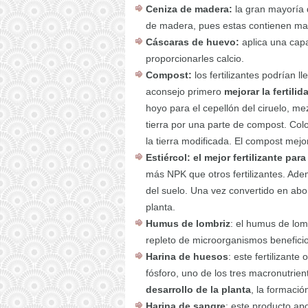
Ceniza de madera:
la gran mayoría d
de madera, pues estas contienen magn
Cáscaras de huevo:
aplica una capa
proporcionarles calcio.
Compost:
los fertilizantes podrían l
aconsejo primero
mejorar la fertil
hoyo para el cepellón del ciruelo, me
tierra por una parte de compost. Colo
la tierra modificada. El compost mejo
Estiércol:
el mejor fertilizante para
más NPK que otros fertilizantes. Ade
del suelo. Una vez convertido en abon
planta.
Humus de lombriz
: el humus de lom
repleto de microorganismos benefici
Harina de huesos
: este fertilizant
fósforo, uno de los tres macronutrien
desarrollo de la planta
, la formació
Harina de sangre
: este producto apo