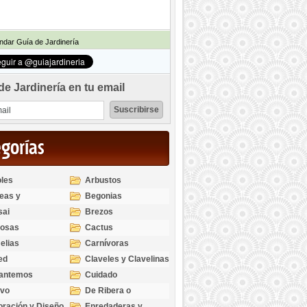
dar Guía de Jardinería
de Jardinería en tu email
egorías
les
Arbustos
eas y
Begonias
odendros
sai
Brezos
bosas
Cactus
elias
Carnívoras
ed
Claveles y Clavelinas
santemos
Cuidado
ivo
De Ribera o
Palustres
ración y Diseño
Enredaderas y