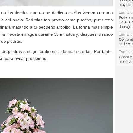
no se si 
muy cont
en las tiendas que no se dedican a ellos vienen con una
Escrito 
Poda y m
ie del suelo. Retíralas tan pronto como puedas, pues esta
Hola, a 
minará matando a tu pequeño arbolito. La forma más simple
drenaje. 
 la maceta en agua durante 30 minutos y, después, usando
Escrito 
Cómo pla
 de piedras.
Cuánto t
 de piedras son, generalmente, de mala calidad. Por tanto,
Escrito 
Conoce l
ái
para evitar problemas.
me sirve