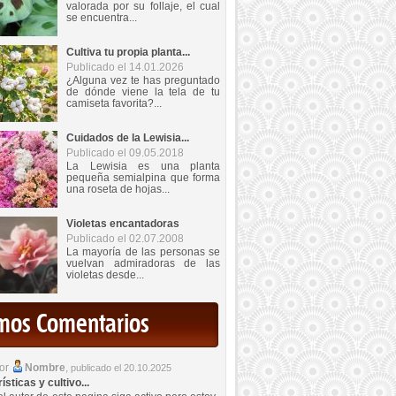
valorada por su follaje, el cual
se encuentra...
Cultiva tu propia planta...
Publicado el 14.01.2026
¿Alguna vez te has preguntado
de dónde viene la tela de tu
camiseta favorita?...
Cuidados de la Lewisia...
Publicado el 09.05.2018
La Lewisia es una planta
pequeña semialpina que forma
una roseta de hojas...
Violetas encantadoras
Publicado el 02.07.2008
La mayoría de las personas se
vuelvan admiradoras de las
violetas desde...
imos Comentarios
por
Nombre
,
publicado el 20.10.2025
sticas y cultivo...