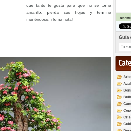
que tanto te gusta para que no se torne
amarillo, pierda sus hojas y termine
Recomen
muriéndose. ¡Toma nota!
Guía 
Cat
Arbo
Azal
Rod
Bon
Bul
Cam
Cep
Cri
Cult
Deco