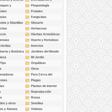
cubresuelos
nques y
Fitopatología
ticas
antes
Frutales
sias
Fungicidas
nios y Gitanillas
Glosario
echos
Herbaceas
scos
Hierbas Aromáticas
ensias
Huerto y Hortalizas
cticidas
Insectos
ineria y Botánica
Jardines del Mundo
ieza
Mi Jardin
 Tips
Orquídeas
s
Otros
genadoras
Para Cerca del
Estanque
ennes
Plagas
tas
Plantas de Interior
a
Reproducción
go
Rosas
dos y otros
Semillas
as
os y Abonos
Violetas