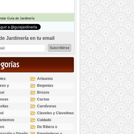
dar Guía de Jardinería
de Jardinería en tu email
egorías
les
Arbustos
eas y
Begonias
odendros
sai
Brezos
bosas
Cactus
elias
Carnívoras
ed
Claveles y Clavelinas
santemos
Cuidado
ivo
De Ribera o
Palustres
ración y Diseño
Enredaderas y