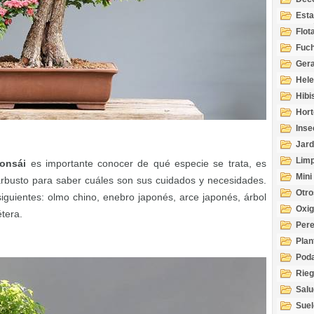
Esta
Acuá
Flot
Fuch
Gera
Hel
Hibi
Hort
Inse
Jard
Limp
onsái
es importante conocer de qué especie se trata, es
Mini
 arbusto para saber cuáles son sus cuidados y necesidades.
Otro
iguientes: olmo chino, enebro japonés, arce japonés, árbol
Oxi
étera.
Per
Plan
Pod
Rie
Salu
tem
Suel