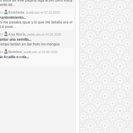
el autor de este pagina siga activo pero estoy
ento de...
por
Estefania
,
publicado el 03.10.2025
antenimiento...
mí me pasaba igual y lo que me fallaba era el
Le puse...
por
Ana María
,
publicado el 24.09.2025
ntar una semilla...
iempo tardan en dar fruto los mangos.
por
Nombre
,
publicado el 23.09.2025
a Acalifa o cola...