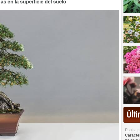
as en la superficie del suelo
Últ
Escrito 
Caracterí