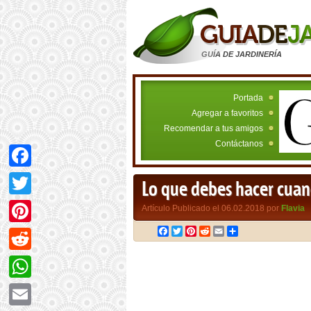
GUÍA DE JARDINERÍA
Portada
Agregar a favoritos
Recomendar a tus amigos
Contáctanos
Facebook
Lo que debes hacer cuan
Twitter
Artículo Publicado el 06.02.2018 por
Flavia
Facebook
Twitter
Pinterest
Reddit
Email
Compartir
Pinterest
Reddit
WhatsApp