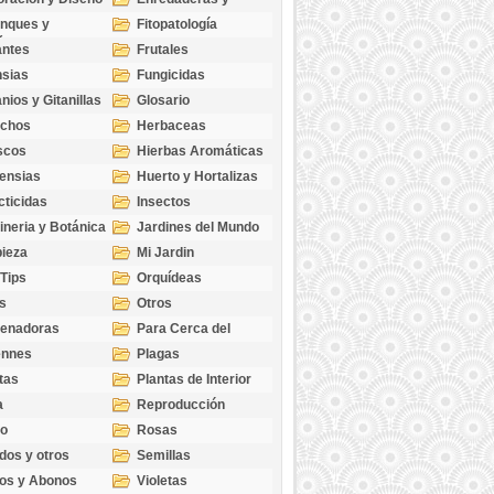
cubresuelos
nques y
Fitopatología
ticas
antes
Frutales
sias
Fungicidas
nios y Gitanillas
Glosario
echos
Herbaceas
scos
Hierbas Aromáticas
ensias
Huerto y Hortalizas
cticidas
Insectos
ineria y Botánica
Jardines del Mundo
ieza
Mi Jardin
 Tips
Orquídeas
s
Otros
genadoras
Para Cerca del
Estanque
ennes
Plagas
tas
Plantas de Interior
a
Reproducción
go
Rosas
dos y otros
Semillas
as
os y Abonos
Violetas