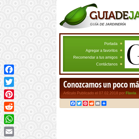
GUÍA DE JARDINERÍA
Portada
Agregar a favoritos
Recomendar a tus amigos
Contáctanos
Facebook
Conozcamos un poco más 
Twitter
Artículo Publicado el 07.02.2018 por
Flavia
Facebook
Twitter
Pinterest
Reddit
Email
Compartir
Pinterest
Reddit
WhatsApp