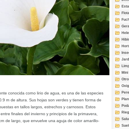
Esta
Acuá
Flot
Fuch
Gera
Hel
Hibi
Hort
Inse
Jard
Limp
Mini
Otro
Oxi
Per
te conocida como lirio de agua, es una de las especies
Plan
.9 m de altura. Sus hojas son verdes y tienen forma de
Pod
puestas en tallos largos, estrechos y carnosos. Estos
Rie
tre finales del invierno y principios de la primavera,
Salu
m de largo, que envuelve una aguja de color amarillo-
tem
Suel