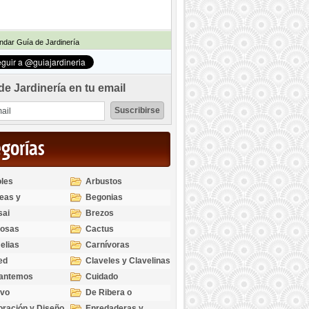
dar Guía de Jardinería
de Jardinería en tu email
egorías
les
Arbustos
eas y
Begonias
odendros
sai
Brezos
bosas
Cactus
elias
Carnívoras
ed
Claveles y Clavelinas
santemos
Cuidado
ivo
De Ribera o
Palustres
ración y Diseño
Enredaderas y