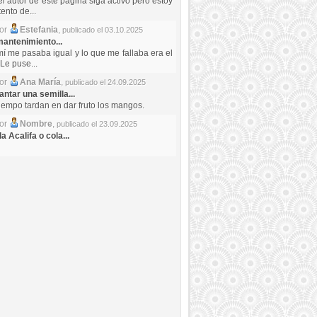
el autor de este pagina siga activo pero estoy
ento de...
por
Estefania
,
publicado el 03.10.2025
antenimiento...
mí me pasaba igual y lo que me fallaba era el
Le puse...
por
Ana María
,
publicado el 24.09.2025
ntar una semilla...
iempo tardan en dar fruto los mangos.
por
Nombre
,
publicado el 23.09.2025
a Acalifa o cola...