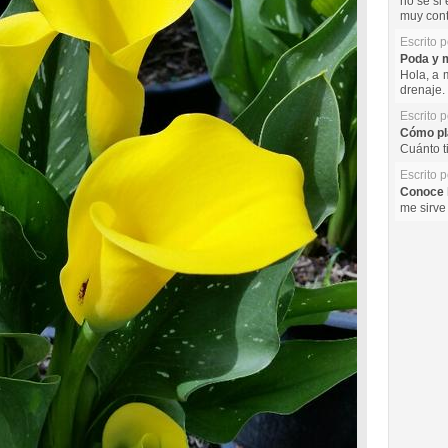
no se si 
muy cont
Escrito 
Poda y m
Hola, a 
drenaje. 
Escrito 
Cómo pla
Cuánto t
Escrito 
Conoce l
me sirve