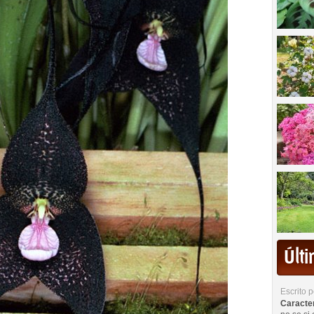
Últ
Escrito 
Caracterí