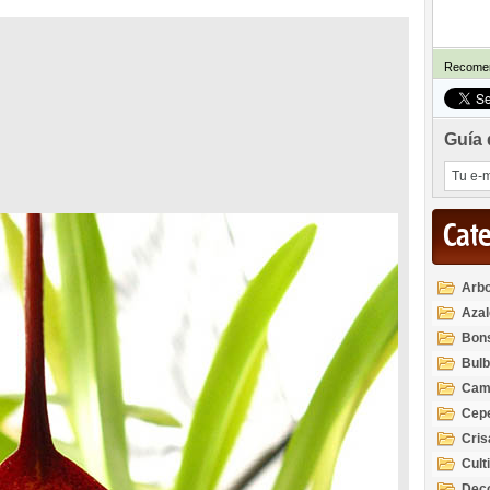
Recomen
Guía 
Cat
Arbo
Azal
Rod
Bon
Bul
Cam
Cep
Cri
Cult
Deco