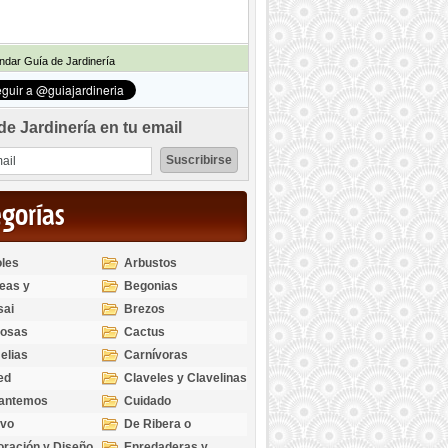
dar Guía de Jardinería
de Jardinería en tu email
egorías
les
Arbustos
eas y
Begonias
odendros
sai
Brezos
bosas
Cactus
elias
Carnívoras
ed
Claveles y Clavelinas
santemos
Cuidado
ivo
De Ribera o
Palustres
ración y Diseño
Enredaderas y