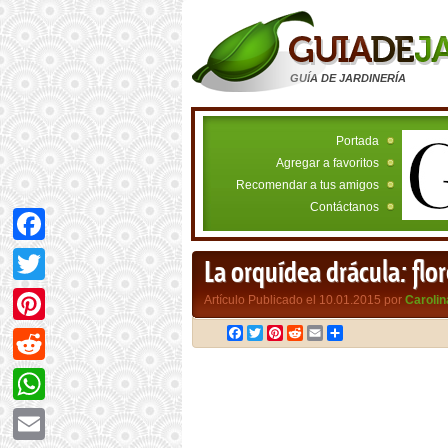
GUÍA DE JARDINERÍA
Portada
Agregar a favoritos
Recomendar a tus amigos
Contáctanos
Facebook
La orquídea drácula: fl
Twitter
Artículo Publicado el 10.01.2015 por
Carolin
Facebook
Twitter
Pinterest
Reddit
Email
Compartir
Pinterest
Reddit
WhatsApp