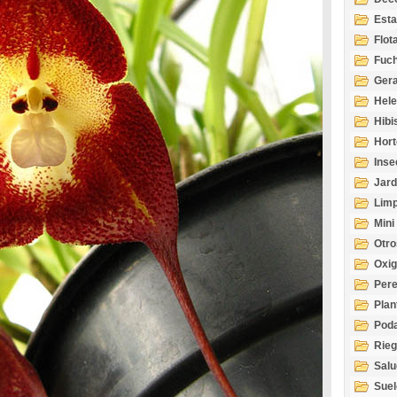
Esta
Acuá
Flot
Fuch
Gera
Hel
Hibi
Hort
Inse
Jard
Limp
Mini
Otro
Oxi
Per
Plan
Pod
Rie
Salu
tem
Suel