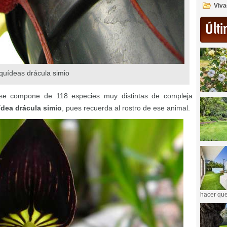
Viva
Últi
quídeas drácula simio
se compone de 118 especies muy distintas de compleja
ídea drácula simio
, pues recuerda al rostro de ese animal.
hacer que