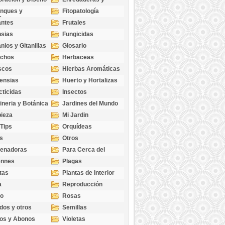
cubresuelos
nques y
Fitopatología
ticas
antes
Frutales
sias
Fungicidas
nios y Gitanillas
Glosario
echos
Herbaceas
scos
Hierbas Aromáticas
ensias
Huerto y Hortalizas
cticidas
Insectos
ineria y Botánica
Jardines del Mundo
ieza
Mi Jardin
 Tips
Orquídeas
s
Otros
genadoras
Para Cerca del
Estanque
ennes
Plagas
tas
Plantas de Interior
a
Reproducción
go
Rosas
dos y otros
Semillas
as
os y Abonos
Violetas