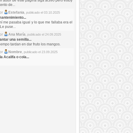
el autor de este pagina siga activo pero estoy
ento de...
por
Estefania
,
publicado el 03.10.2025
antenimiento...
mí me pasaba igual y lo que me fallaba era el
Le puse...
por
Ana María
,
publicado el 24.09.2025
ntar una semilla...
iempo tardan en dar fruto los mangos.
por
Nombre
,
publicado el 23.09.2025
a Acalifa o cola...