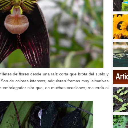
illetes de flores desde una raíz corta que brota del suelo y
Art
s. Son de colores intensos, adquieren formas muy lalmativas
un embriagador olor que, en muchas ocasiones, recuerda al