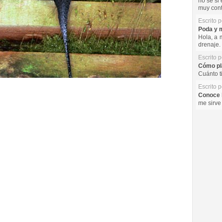
no se si 
muy cont
Escrito 
Poda y m
Hola, a 
drenaje. 
Escrito 
Cómo pla
Cuánto t
Escrito 
Conoce l
me sirve