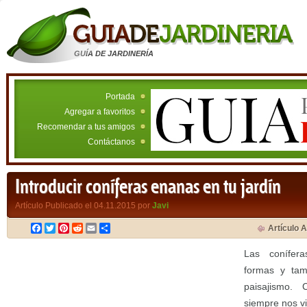
GUÍA DE JARDINERÍA
Portada
Agregar a favoritos
Recomendar a tus amigos
Contáctanos
Introducir coníferas enanas en tu jardín
Artículo Publicado el 04.11.2015 por
Javi
Facebook
Twitter
Pinterest
Reddit
Email
Compartir
Artículo A
Las conífera
formas y tam
paisajismo.
siempre nos vi