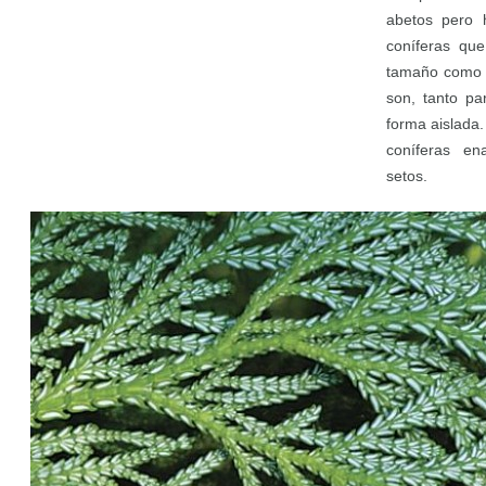
abetos pero 
coníferas qu
tamaño como a
son, tanto pa
forma aislada
coníferas e
setos.