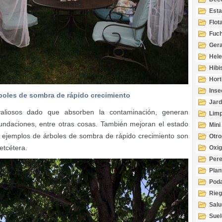
Esta
Acuá
Flot
Fuch
Gera
Hel
Hibi
Hort
Inse
boles de sombra de rápido crecimiento
Jard
valiosos dado que absorben la contaminación, generan
Limp
inundaciones, entre otras cosas. También mejoran el estado
Mini
 ejemplos de árboles de sombra de rápido crecimiento son
Otro
 etcétera.
Oxi
Per
Plan
Pod
Rie
Salu
tem
Suel