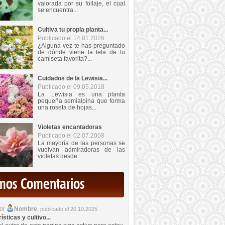
valorada por su follaje, el cual
se encuentra...
Cultiva tu propia planta...
Publicado el 14.01.2026
¿Alguna vez te has preguntado
de dónde viene la tela de tu
camiseta favorita?...
Cuidados de la Lewisia...
Publicado el 09.05.2018
La Lewisia es una planta
pequeña semialpina que forma
una roseta de hojas...
Violetas encantadoras
Publicado el 02.07.2008
La mayoría de las personas se
vuelvan admiradoras de las
violetas desde...
imos Comentarios
por
Nombre
,
publicado el 20.10.2025
sticas y cultivo...