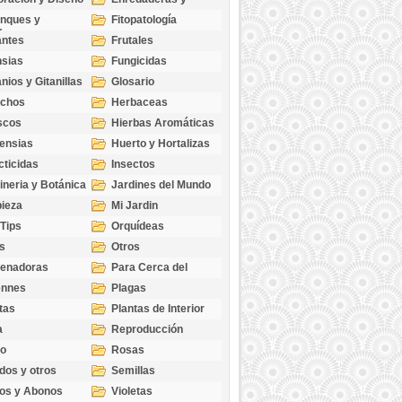
cubresuelos
nques y
Fitopatología
ticas
antes
Frutales
sias
Fungicidas
nios y Gitanillas
Glosario
echos
Herbaceas
scos
Hierbas Aromáticas
ensias
Huerto y Hortalizas
cticidas
Insectos
ineria y Botánica
Jardines del Mundo
ieza
Mi Jardin
 Tips
Orquídeas
s
Otros
genadoras
Para Cerca del
Estanque
ennes
Plagas
tas
Plantas de Interior
a
Reproducción
go
Rosas
dos y otros
Semillas
as
os y Abonos
Violetas