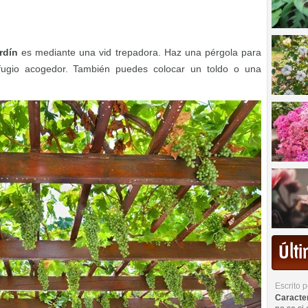
rdín
es mediante una vid trepadora. Haz una pérgola para
efugio acogedor. También puedes colocar un toldo o una
Últ
Escrito 
Caracterí