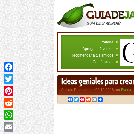
GUÍA DE JARDINERÍA
Portada
Agregar a favoritos
Recomendar a tus amigos
Contáctanos
Facebook
Ideas geniales para crea
Twitter
Artículo Publicado el 09.10.2018 por
Flavia
Facebook
Twitter
Pinterest
Reddit
Email
Compartir
Pinterest
Reddit
WhatsApp