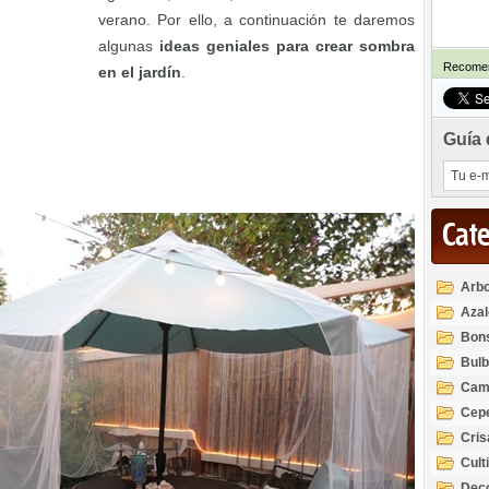
verano. Por ello, a continuación te daremos
algunas
ideas geniales para crear sombra
Recomen
en el jardín
.
Guía 
Cat
Arbo
Azal
Rod
Bon
Bul
Cam
Cep
Cri
Cult
Deco