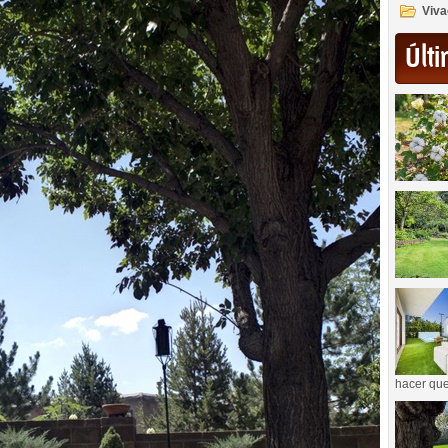
Viva
Últi
hacer que