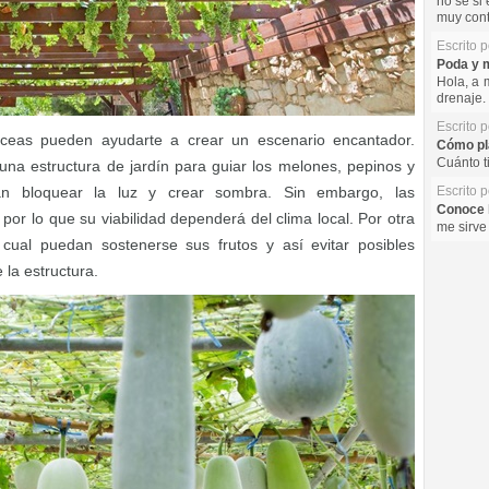
no se si 
muy cont
Escrito 
Poda y m
Hola, a 
drenaje. 
Escrito 
áceas pueden ayudarte a crear un escenario encantador.
Cómo pla
Cuánto t
na estructura de jardín para guiar los melones, pepinos y
án bloquear la luz y crear sombra. Sin embargo, las
Escrito 
Conoce l
 por lo que su viabilidad dependerá del clima local. Por otra
me sirve
cual puedan sostenerse sus frutos y así evitar posibles
 la estructura.