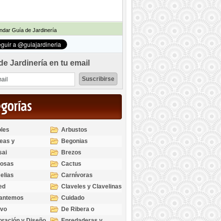
dar Guía de Jardinería
de Jardinería en tu email
egorías
les
Arbustos
eas y
Begonias
odendros
sai
Brezos
bosas
Cactus
elias
Carnívoras
ed
Claveles y Clavelinas
santemos
Cuidado
ivo
De Ribera o
Palustres
ración y Diseño
Enredaderas y