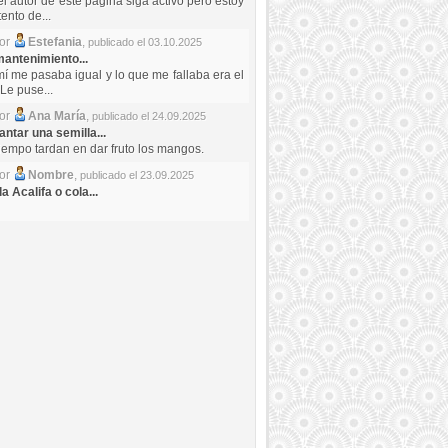
el autor de este pagina siga activo pero estoy
ento de...
por
Estefania
,
publicado el 03.10.2025
antenimiento...
mí me pasaba igual y lo que me fallaba era el
Le puse...
por
Ana María
,
publicado el 24.09.2025
ntar una semilla...
iempo tardan en dar fruto los mangos.
por
Nombre
,
publicado el 23.09.2025
a Acalifa o cola...