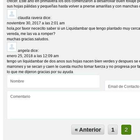
crecer. Este año en primavera los dos comenzaron a desarrollar buen follaje 
sus hojas pálidas y pequeñas hasta volver a pnerse amarillas y con manchas 
claudia ravera
dice:
noviembre 30, 2017 a las 2:01 am
hola,por favor nececito saber si un Liquidambar que tengo plantado muy cerc
vereda, me las va a romper?
muchas gracias.saludos.
angela
dice:
enero 25, 2018 a las 12:09 am
tengo un liquidambar de dos anos sus hojas nacen bien verdes y despues se
marrones y se secan y caen le cuesta mucho tomar fuerza y no progresa por 
lo que me dijeron gracias por su ayuda
« Anterior
1
2