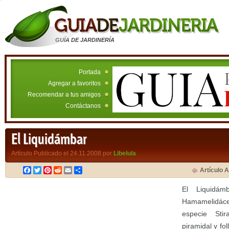
GUÍA DE JARDINERÍA
Portada
Agregar a favoritos
Recomendar a tus amigos
Contáctanos
El Liquidámbar
Artículo Publicado el 24.11.2008 por
Libelula
Facebook
Twitter
Pinterest
Reddit
Email
Compartir
Artículo A
El Liquidám
Hamamelidác
especie Stir
piramidal y fo