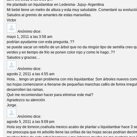
He plantado un liquidambar en Ledesma- Jujuy- Argentina
Mi bebé tiene un metro de altura y esta muy saludable. Comentaré su evolució
Saludos al gremio de amantes de estas maravillas.
Victor
Anónimo
dice:
mayo 1, 2011 a las 3:58 am
podrían ayudarme con esta pregunta..??
se puede sacar un retoño de un árbol que no da ningún tipo de semilla creo q
verdes y en tiempo de frío se ponen color rojo y como le hago..??
Saludos y gracias…
Anónimo
dice:
agosto 2, 2011 a las 4:55 am
Hola… tengo un gran problema con mis liquidambar. Son árboles nuevos como
las hojas comenzaron a llenarse de pequeñas manchas cafés de fomra irregu
desarrollen las ramas.
Qué me recomiendan hacer para eliminar este mal?
Agradezco su atención.
Jorge.
Anónimo
dice:
agosto 5, 2011 a las 9:09 pm
Hola soy de torreon,coahuila mexico acabo de plantar u liquidambar hace 3
me preocupa que mi arbolito tiene las orillas de las hojas secas podrian decir