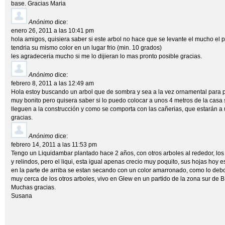
base. Gracias Maria
Anónimo
dice:
enero 26, 2011 a las 10:41 pm
hola amigos, quisiera saber si este arbol no hace que se levante el mucho el p
tendria su mismo color en un lugar frio (min. 10 grados)
les agradeceria mucho si me lo dijieran lo mas pronto posible gracias.
Anónimo
dice:
febrero 8, 2011 a las 12:49 am
Hola estoy buscando un arbol que de sombra y sea a la vez ornamental para 
muy bonito pero quisera saber si lo puedo colocar a unos 4 metros de la casa 
lleguen a la construcción y como se comporta con las cañerias, que estarán 
gracias.
Anónimo
dice:
febrero 14, 2011 a las 11:53 pm
Tengo un Liquidambar plantado hace 2 años, con otros arboles al rededor, los
y relindos, pero el liqui, esta igual apenas crecio muy poquito, sus hojas hoy 
en la parte de arriba se estan secando con un color amarronado, como lo deb
muy cerca de los otros arboles, vivo en Glew en un partido de la zona sur de 
Muchas gracias.
Susana