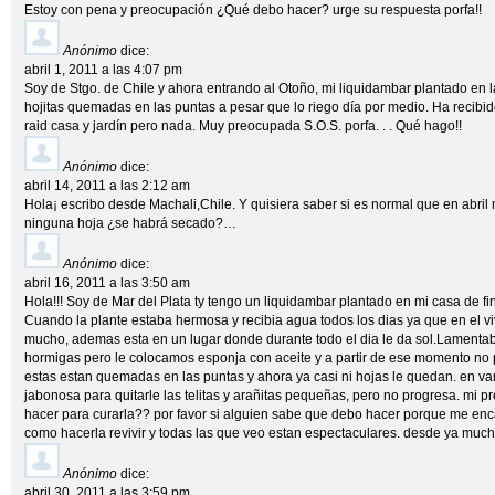
Estoy con pena y preocupación ¿Qué debo hacer? urge su respuesta porfa!!
Anónimo
dice:
abril 1, 2011 a las 4:07 pm
Soy de Stgo. de Chile y ahora entrando al Otoño, mi liquidambar plantado en l
hojitas quemadas en las puntas a pesar que lo riego día por medio. Ha recibido:
raid casa y jardín pero nada. Muy preocupada S.O.S. porfa. . . Qué hago!!
Anónimo
dice:
abril 14, 2011 a las 2:12 am
Hola¡ escribo desde Machali,Chile. Y quisiera saber si es normal que en abril
ninguna hoja ¿se habrá secado?…
Anónimo
dice:
abril 16, 2011 a las 3:50 am
Hola!!! Soy de Mar del Plata ty tengo un liquidambar plantado en mi casa de 
Cuando la plante estaba hermosa y recibia agua todos los dias ya que en el v
mucho, ademas esta en un lugar donde durante todo el dia le da sol.Lamentab
hormigas pero le colocamos esponja con aceite y a partir de ese momento no
estas estan quemadas en las puntas y ahora ya casi ni hojas le quedan. en var
jabonosa para quitarle las telitas y arañitas pequeñas, pero no progresa. mi 
hacer para curarla?? por favor si alguien sabe que debo hacer porque me enc
como hacerla revivir y todas las que veo estan espectaculares. desde ya mucha
Anónimo
dice:
abril 30, 2011 a las 3:59 pm