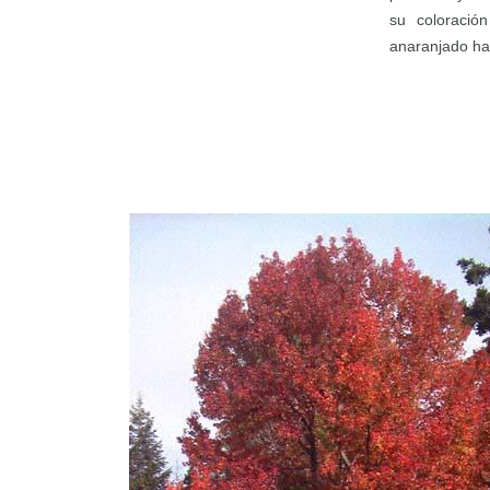
su coloració
anaranjado has