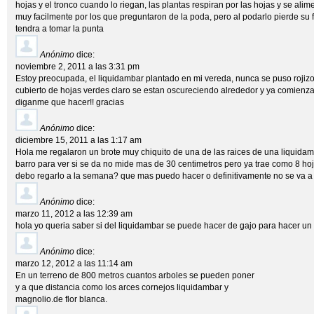
hojas y el tronco cuando lo riegan, las plantas respiran por las hojas y se alime
muy facilmente por los que preguntaron de la poda, pero al podarlo pierde su 
tendra a tomar la punta
Anónimo
dice:
noviembre 2, 2011 a las 3:31 pm
Estoy preocupada, el liquidambar plantado en mi vereda, nunca se puso rojizo 
cubierto de hojas verdes claro se estan oscureciendo alrededor y ya comienza
diganme que hacer!! gracias
Anónimo
dice:
diciembre 15, 2011 a las 1:17 am
Hola me regalaron un brote muy chiquito de una de las raices de una liquidam
barro para ver si se da no mide mas de 30 centimetros pero ya trae como 8 ho
debo regarlo a la semana? que mas puedo hacer o definitivamente no se va a
Anónimo
dice:
marzo 11, 2012 a las 12:39 am
hola yo queria saber si del liquidambar se puede hacer de gajo para hacer un
Anónimo
dice:
marzo 12, 2012 a las 11:14 am
En un terreno de 800 metros cuantos arboles se pueden poner
y a que distancia como los arces cornejos liquidambar y
magnolio.de flor blanca.