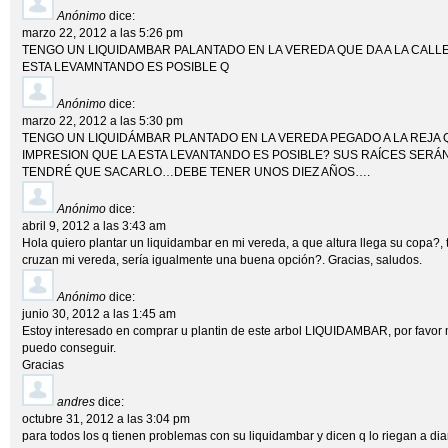
Anónimo
dice:
marzo 22, 2012 a las 5:26 pm
TENGO UN LIQUIDAMBAR PALANTADO EN LA VEREDA QUE DA A LA CALLE
ESTA LEVAMNTANDO ES POSIBLE Q
Anónimo
dice:
marzo 22, 2012 a las 5:30 pm
TENGO UN LIQUIDÁMBAR PLANTADO EN LA VEREDA PEGADO A LA REJA QU
IMPRESION QUE LA ESTA LEVANTANDO ES POSIBLE? SUS RAÍCES SERÁN 
TENDRÉ QUE SACARLO…DEBE TENER UNOS DIEZ AÑOS….
Anónimo
dice:
abril 9, 2012 a las 3:43 am
Hola quiero plantar un liquidambar en mi vereda, a que altura llega su copa?,
cruzan mi vereda, sería igualmente una buena opción?. Gracias, saludos.
Anónimo
dice:
junio 30, 2012 a las 1:45 am
Estoy interesado en comprar u plantin de este arbol LIQUIDAMBAR, por favor
puedo conseguir.
Gracias
andres
dice:
octubre 31, 2012 a las 3:04 pm
para todos los q tienen problemas con su liquidambar y dicen q lo riegan a dia