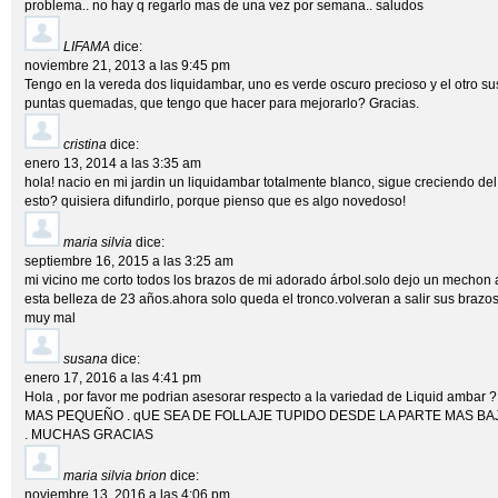
problema.. no hay q regarlo mas de una vez por semana.. saludos
LIFAMA
dice:
noviembre 21, 2013 a las 9:45 pm
Tengo en la vereda dos liquidambar, uno es verde oscuro precioso y el otro sus
puntas quemadas, que tengo que hacer para mejorarlo? Gracias.
cristina
dice:
enero 13, 2014 a las 3:35 am
hola! nacio en mi jardin un liquidambar totalmente blanco, sigue creciendo de
esto? quisiera difundirlo, porque pienso que es algo novedoso!
maria silvia
dice:
septiembre 16, 2015 a las 3:25 am
mi vicino me corto todos los brazos de mi adorado árbol.solo dejo un mechon
esta belleza de 23 años.ahora solo queda el tronco.volveran a salir sus braz
muy mal
susana
dice:
enero 17, 2016 a las 4:41 pm
Hola , por favor me podrian asesorar respecto a la variedad de Liquid amb
MAS PEQUEÑO . qUE SEA DE FOLLAJE TUPIDO DESDE LA PARTE MAS BA
. MUCHAS GRACIAS
maria silvia brion
dice:
noviembre 13, 2016 a las 4:06 pm