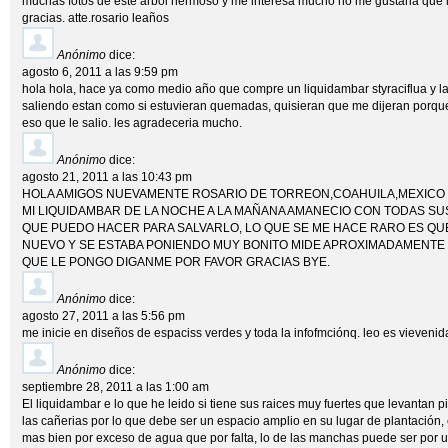
muchas fotos de este arbol hermoso y me interesa mucho no me gustaria que l
gracias. atte.rosario leaños
Anónimo
dice:
agosto 6, 2011 a las 9:59 pm
hola hola, hace ya como medio año que compre un liquidambar styraciflua y l
saliendo estan como si estuvieran quemadas, quisieran que me dijeran porqu
eso que le salio. les agradeceria mucho.
Anónimo
dice:
agosto 21, 2011 a las 10:43 pm
HOLA AMIGOS NUEVAMENTE ROSARIO DE TORREON,COAHUILA,MEXICO
MI LIQUIDAMBAR DE LA NOCHE A LA MAÑANA AMANECIO CON TODAS SU
QUE PUEDO HACER PARA SALVARLO, LO QUE SE ME HACE RARO ES QU
NUEVO Y SE ESTABA PONIENDO MUY BONITO MIDE APROXIMADAMENTE 1
QUE LE PONGO DIGANME POR FAVOR GRACIAS BYE.
Anónimo
dice:
agosto 27, 2011 a las 5:56 pm
me inicie en diseños de espaciss verdes y toda la infofmciónq. leo es vievenid
Anónimo
dice:
septiembre 28, 2011 a las 1:00 am
El liquidambar e lo que he leido si tiene sus raices muy fuertes que levantan p
las cañerias por lo que debe ser un espacio amplio en su lugar de plantación
mas bien por exceso de agua que por falta, lo de las manchas puede ser por 