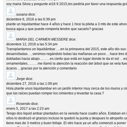
soy maria Silvia y pregunte el16 9 2015,les pediría por favor una respuesta gr
susana
dice:
diciembre 6, 2016 a las 6:39 pm
plante un liquidambar hace 4 años y hace 1 hice la pileta a 3 mts de este aho
busca agua y que puede romperla tendre que sacarlo? gracias
MARIA DEL CARMEN MESSERE
dice:
diciembre 12, 2016 a las 5:34 pm
Transplantamos un liquidámbar…..en la primavera del 2015, este año dio sus 
desarrolladas…..venimos regándolo todas las mañanas un poco….hace tres días
dobladas hacia abajo………es cierto que está en lugar donde le da el sol …está
ornamentales………me llamó la atención la reacción del árbol que se veía fu
ácaros….gracias por la atención y comentario
Jorge
dice:
diciembre 27, 2016 a las 1:09 pm
Hola plante unos liquidambar en un jardín interior muy cerca de los muros y ci
que las raíces puedan romper los cimientos y levantar la casa.?
Rosendo
dice:
enero 5, 2017 a las 2:23 am
Tengo dos liquid ambar plantados en la vereda hace cuatro años. Estaban en 
ellos lo destrozò el granizo incluso le quebró la punta y despues lo atropello 
tiene mas de 3 metros y buen follaje. El otro hace ya un año comenzò a poner 