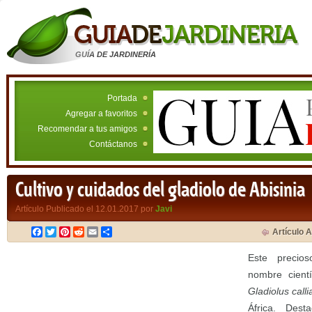
GUÍA DE JARDINERÍA
Portada
Agregar a favoritos
Recomendar a tus amigos
Contáctanos
Cultivo y cuidados del gladiolo de Abisinia
Artículo Publicado el 12.01.2017 por
Javi
Facebook
Twitter
Pinterest
Reddit
Email
Compartir
Artículo A
Este precios
nombre cientí
Gladiolus call
África. Dest