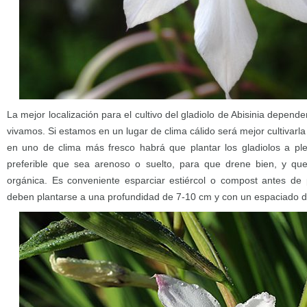
La mejor localización para el cultivo del gladiolo de Abisinia depen
vivamos. Si estamos en un lugar de clima cálido será mejor cultivarl
en uno de clima más fresco habrá que plantar los gladiolos a ple
preferible que sea arenoso o suelto, para que drene bien, y qu
orgánica. Es conveniente esparciar estiércol o compost antes de 
deben plantarse a una profundidad de 7-10 cm y con un espaciado 