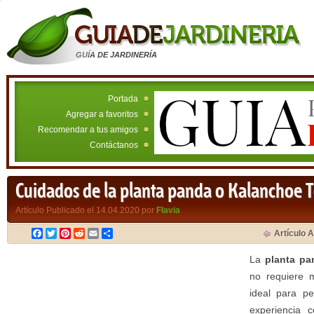
GUÍA DE JARDINERÍA
Portada
Agregar a favoritos
Recomendar a tus amigos
Contáctanos
Cuidados de la planta panda o Kalanchoe
Artículo Publicado el 14.04.2020 por
Flavia
Facebook
Twitter
Pinterest
Reddit
Email
Compartir
Artículo A
La
planta p
no requiere 
ideal para p
experiencia 