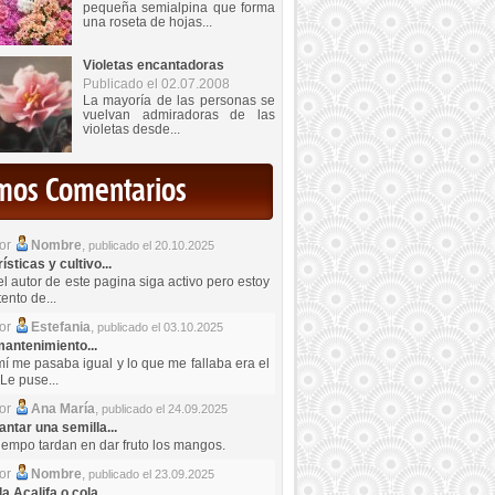
pequeña semialpina que forma
una roseta de hojas...
Violetas encantadoras
Publicado el 02.07.2008
La mayoría de las personas se
vuelvan admiradoras de las
violetas desde...
imos Comentarios
por
Nombre
,
publicado el 20.10.2025
sticas y cultivo...
el autor de este pagina siga activo pero estoy
ento de...
por
Estefania
,
publicado el 03.10.2025
antenimiento...
mí me pasaba igual y lo que me fallaba era el
Le puse...
por
Ana María
,
publicado el 24.09.2025
ntar una semilla...
iempo tardan en dar fruto los mangos.
por
Nombre
,
publicado el 23.09.2025
a Acalifa o cola...