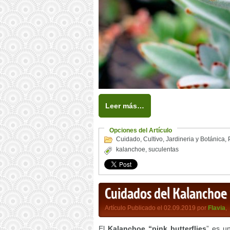
Leer más…
Opciones del Artículo
Cuidado
,
Cultivo
,
Jardineria y Botánica
,
kalanchoe
,
suculentas
Cuidados del Kalanchoe
Artículo Publicado el 02.09.2019 por
Flavia
,
El
Kalanchoe “pink butterflies
” es u