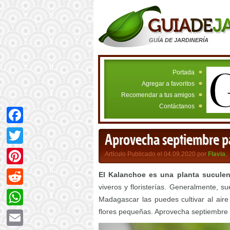
GUÍA DE JARDINERÍA
Portada
Agregar a favoritos
Recomendar a tus amigos
Contáctanos
Facebook
Aprovecha septiembre pa
Twitter
Artículo Publicado el 04.09.2020 por
Flavia
,
Pinterest
El Kalanchoe es una planta suculen
viveros y floristerías. Generalmente, su
Reddit
Madagascar las puedes cultivar al aire
flores pequeñas. Aprovecha septiembre
WhatsApp