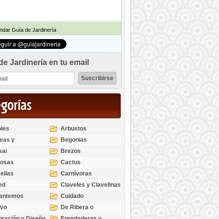
dar Guía de Jardinería
de Jardinería en tu email
egorías
les
Arbustos
eas y
Begonias
odendros
sai
Brezos
bosas
Cactus
elias
Carnívoras
ed
Claveles y Clavelinas
santemos
Cuidado
ivo
De Ribera o
Palustres
ración y Diseño
Enredaderas y