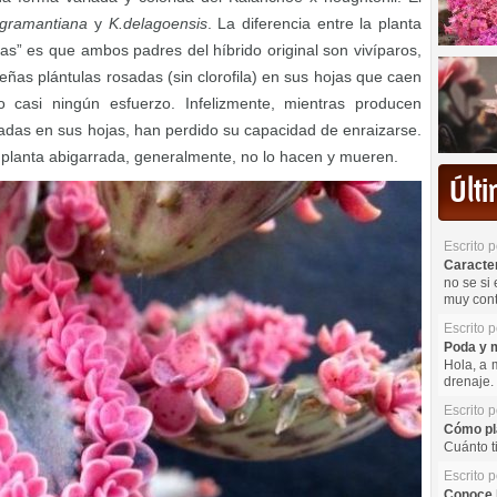
igramantiana
y
K.delagoensis
. La diferencia entre la planta
s” es que ambos padres del híbrido original son vivíparos,
as plántulas rosadas (sin clorofila) en sus hojas que caen
 casi ningún esfuerzo. Infelizmente, mientras producen
adas en sus hojas, han perdido su capacidad de enraizarse.
planta abigarrada, generalmente, no lo hacen y mueren.
Últ
Escrito 
Caracterí
no se si 
muy cont
Escrito 
Poda y m
Hola, a 
drenaje. 
Escrito 
Cómo pla
Cuánto t
Escrito 
Conoce l