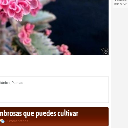
me sirve
otánica
,
Plantas
mbrosas que puedes cultivar
2 comentarios