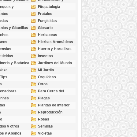
cubresuelos
nques y
Fitopatología
ticas
antes
Frutales
sias
Fungicidas
nios y Gitanillas
Glosario
echos
Herbaceas
scos
Hierbas Aromáticas
ensias
Huerto y Hortalizas
cticidas
Insectos
ineria y Botánica
Jardines del Mundo
ieza
Mi Jardin
 Tips
Orquídeas
s
Otros
genadoras
Para Cerca del
Estanque
ennes
Plagas
tas
Plantas de Interior
a
Reproducción
go
Rosas
dos y otros
Semillas
as
os y Abonos
Violetas