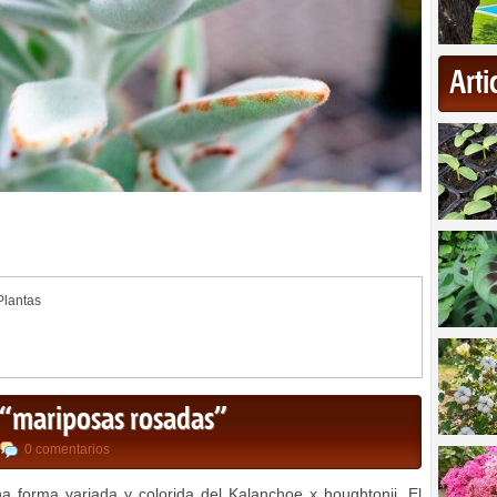
Art
Plantas
 “mariposas rosadas”
0 comentarios
na forma variada y colorida del Kalanchoe x houghtonii. El