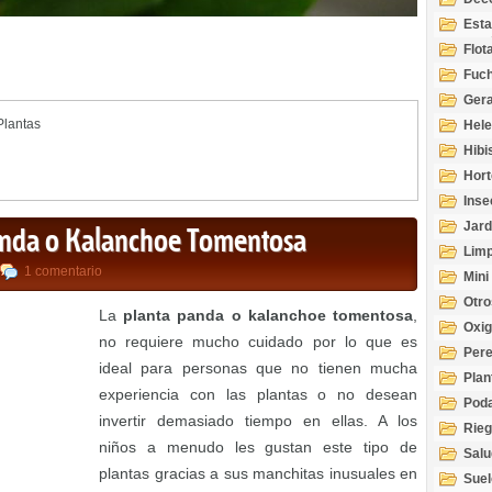
Esta
Acuá
Flot
Fuch
Gera
Plantas
Hel
Hibi
Hort
Inse
Jard
panda o Kalanchoe Tomentosa
Limp
1 comentario
Mini
Otro
La
planta panda o kalanchoe tomentosa
,
Oxi
no requiere mucho cuidado por lo que es
Per
ideal para personas que no tienen mucha
Plan
experiencia con las plantas o no desean
Pod
invertir demasiado tiempo en ellas. A los
Rie
niños a menudo les gustan este tipo de
Salu
plantas gracias a sus manchitas inusuales en
tem
Suel