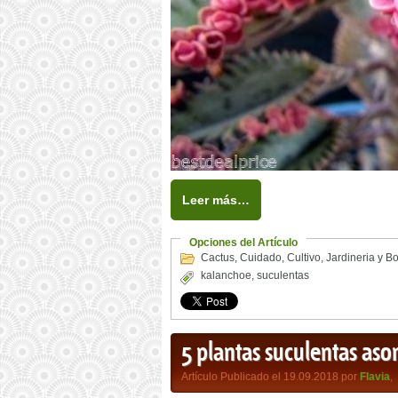
Leer más…
Opciones del Artículo
Cactus
,
Cuidado
,
Cultivo
,
Jardineria y B
kalanchoe
,
suculentas
5 plantas suculentas aso
Artículo Publicado el 19.09.2018 por
Flavia
,