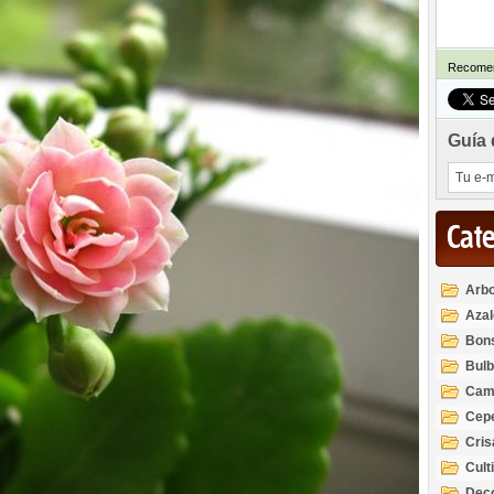
Recomen
Guía 
Cat
Arbo
Azal
Rod
Bon
Bul
Cam
Cep
Cri
Cult
Deco