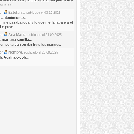
el autor de este pagina siga activo pero estoy
ento de...
por
Estefania
,
publicado el 03.10.2025
antenimiento...
mí me pasaba igual y lo que me fallaba era el
Le puse...
por
Ana María
,
publicado el 24.09.2025
ntar una semilla...
iempo tardan en dar fruto los mangos.
por
Nombre
,
publicado el 23.09.2025
a Acalifa o cola...