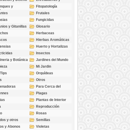
cubresuelos
nques y
Fitopatología
ticas
antes
Frutales
sias
Fungicidas
nios y Gitanillas
Glosario
echos
Herbaceas
scos
Hierbas Aromáticas
ensias
Huerto y Hortalizas
cticidas
Insectos
ineria y Botánica
Jardines del Mundo
ieza
Mi Jardin
 Tips
Orquídeas
s
Otros
genadoras
Para Cerca del
Estanque
ennes
Plagas
tas
Plantas de Interior
a
Reproducción
go
Rosas
dos y otros
Semillas
as
os y Abonos
Violetas