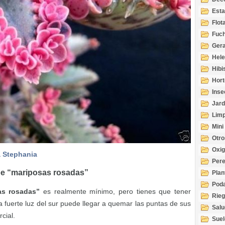
Esta
Acuá
Flot
Fuch
Gera
Hel
Hibi
Hort
Inse
Jard
Limp
Mini
Otro
Oxi
a Stephania
Per
oe “mariposas rosadas”
Plan
Pod
as rosadas”
es realmente mínimo, pero tienes que tener
Rie
a fuerte luz del sur puede llegar a quemar las puntas de sus
Salu
cial.
tem
Suel