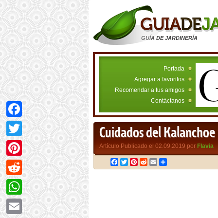
GUÍA DE JARDINERÍA
Portada
Agregar a favoritos
Recomendar a tus amigos
Contáctanos
Facebook
Cuidados del Kalanchoe
Twitter
Artículo Publicado el 02.09.2019 por
Flavia
Facebook
Twitter
Pinterest
Reddit
Email
Compartir
Pinterest
Reddit
WhatsApp