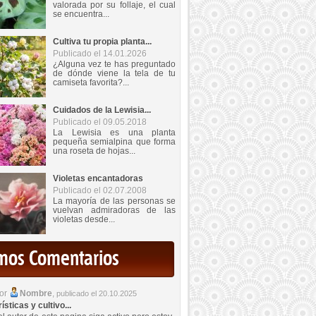
valorada por su follaje, el cual
se encuentra...
Cultiva tu propia planta...
Publicado el 14.01.2026
¿Alguna vez te has preguntado
de dónde viene la tela de tu
camiseta favorita?...
Cuidados de la Lewisia...
Publicado el 09.05.2018
La Lewisia es una planta
pequeña semialpina que forma
una roseta de hojas...
Violetas encantadoras
Publicado el 02.07.2008
La mayoría de las personas se
vuelvan admiradoras de las
violetas desde...
imos Comentarios
por
Nombre
,
publicado el 20.10.2025
sticas y cultivo...