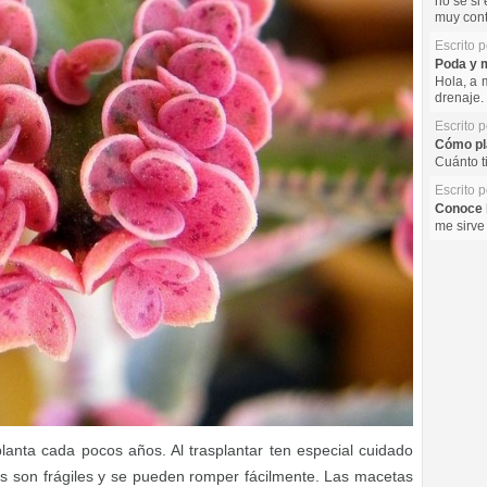
no se si 
muy cont
Escrito 
Poda y m
Hola, a 
drenaje. 
Escrito 
Cómo pla
Cuánto t
Escrito 
Conoce l
me sirve
lanta cada pocos años. Al trasplantar ten especial cuidado
s son frágiles y se pueden romper fácilmente. Las macetas