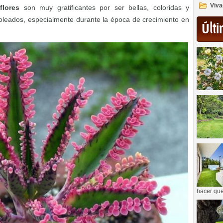
Viva
flores
son muy gratificantes por ser bellas, coloridas y
y soleados, especialmente durante la época de crecimiento en
Últi
hacer que