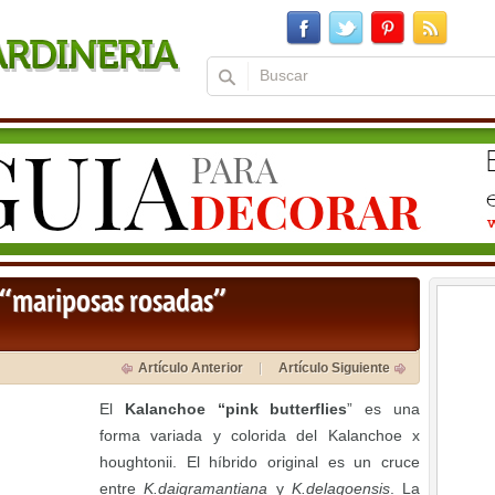
 “mariposas rosadas”
Artículo Anterior
Artículo Siguiente
El
Kalanchoe “pink butterflies
” es una
forma variada y colorida del Kalanchoe x
houghtonii. El híbrido original es un cruce
entre
K.daigramantiana
y
K.delagoensis
. La