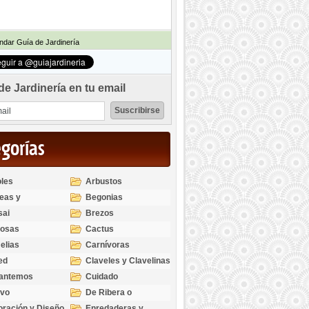
dar Guía de Jardinería
de Jardinería en tu email
egorías
les
Arbustos
eas y
Begonias
odendros
sai
Brezos
bosas
Cactus
elias
Carnívoras
ed
Claveles y Clavelinas
santemos
Cuidado
ivo
De Ribera o
Palustres
ración y Diseño
Enredaderas y