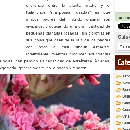
diferencia entre la planta madre y el
Kalanchoe “mariposas rosadas” es que
Recomen
ambos padres del híbrido original son
vivíparos, produciendo una gran cantidad de
pequeñas plántulas rosadas (sin clorofila) en
Guía 
sus hojas que caen de la raíz de los padres
con poco o casi ningún esfuerzo.
Infelizmente, mientras producen abundantes
Cat
s hojas, han perdido su capacidad de enraizarse. A veces,
igarrada, generalmente, no lo hacen y mueren.
Arbo
Azal
Rod
Bon
Bul
Cam
Cep
Cri
Cult
Deco