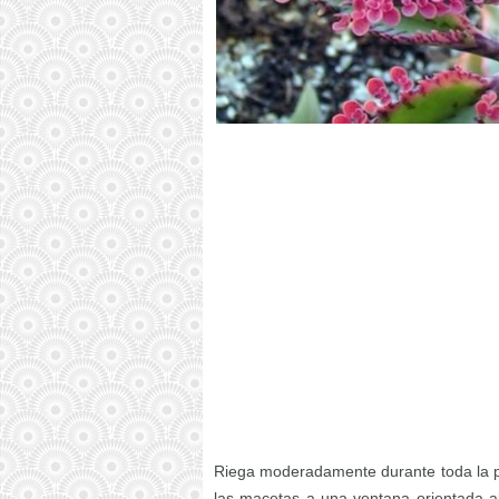
Riega moderadamente durante toda la pri
las macetas a una ventana orientada al