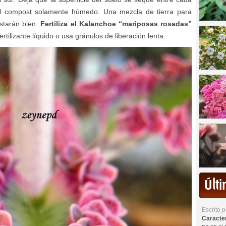
el compost solamente húmedo. Una mezcla de tierra para
starán bien.
Fertiliza el Kalanchoe “mariposas rosadas”
rtilizante líquido o usa gránulos de liberación lenta.
Últ
Escrito 
Caracterí