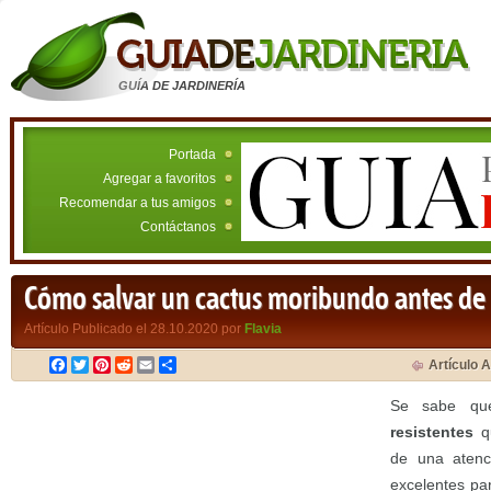
GUÍA DE JARDINERÍA
Portada
Agregar a favoritos
Recomendar a tus amigos
Contáctanos
Cómo salvar un cactus moribundo antes de 
Artículo Publicado el 28.10.2020 por
Flavia
Facebook
Twitter
Pinterest
Reddit
Email
Compartir
Artículo A
Se sabe q
resistentes
qu
de una atenc
excelentes pa