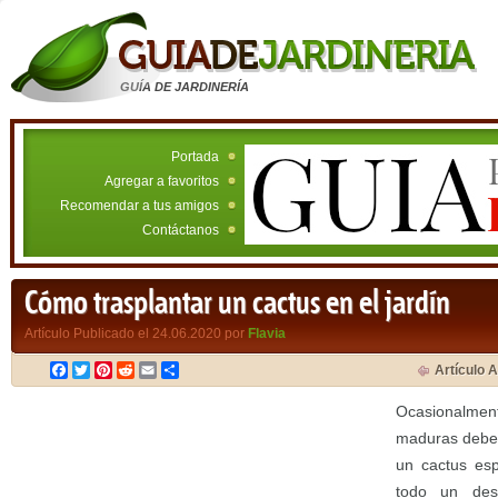
GUÍA DE JARDINERÍA
Portada
Agregar a favoritos
Recomendar a tus amigos
Contáctanos
Cómo trasplantar un cactus en el jardín
Artículo Publicado el 24.06.2020 por
Flavia
Facebook
Twitter
Pinterest
Reddit
Email
Compartir
Artículo A
Ocasionalme
maduras deben
un cactus es
todo un des