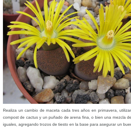
Realiza un cambio de maceta cada tres años en primavera, utiliza
compost de cactus y un puñado de arena fina, o bien una mezcla de
iguales, agregando trozos de tiesto en la base para asegurar un bue