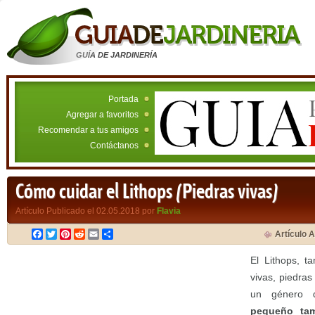
GUÍA DE JARDINERÍA
Portada
Agregar a favoritos
Recomendar a tus amigos
Contáctanos
Cómo cuidar el Lithops (Piedras vivas)
Artículo Publicado el 02.05.2018 por
Flavia
Facebook
Twitter
Pinterest
Reddit
Email
Compartir
Artículo A
El Lithops, t
vivas, piedras
un género
pequeño ta