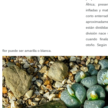
África; pres
infladas y ma
corto enterra
aproximadame
están dividid
división nace 
cuando final
otoño. Según 
flor puede ser amarilla o blanca.