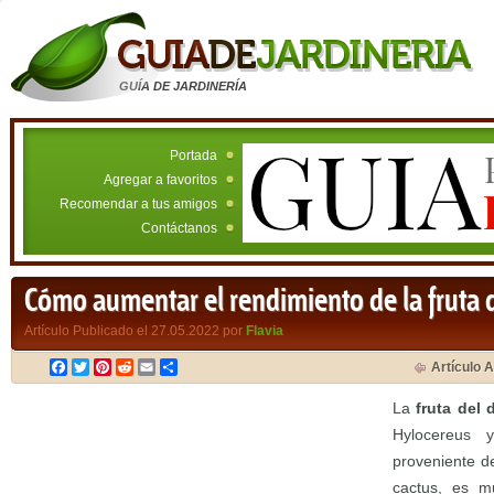
GUÍA DE JARDINERÍA
Portada
Agregar a favoritos
Recomendar a tus amigos
Contáctanos
Cómo aumentar el rendimiento de la fruta 
Artículo Publicado el 27.05.2022 por
Flavia
Facebook
Twitter
Pinterest
Reddit
Email
Compartir
Artículo A
La
fruta del 
Hylocereus 
proveniente d
cactus, es mu