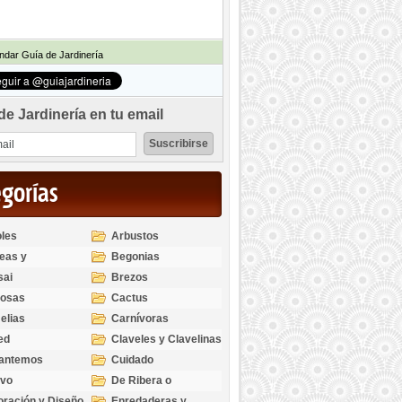
dar Guía de Jardinería
de Jardinería en tu email
egorías
les
Arbustos
eas y
Begonias
odendros
sai
Brezos
bosas
Cactus
elias
Carnívoras
ed
Claveles y Clavelinas
santemos
Cuidado
ivo
De Ribera o
Palustres
ración y Diseño
Enredaderas y