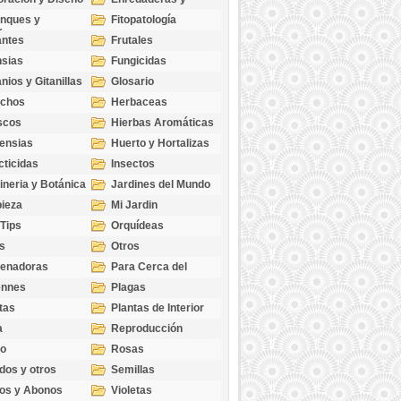
cubresuelos
nques y
Fitopatología
ticas
antes
Frutales
sias
Fungicidas
nios y Gitanillas
Glosario
echos
Herbaceas
scos
Hierbas Aromáticas
ensias
Huerto y Hortalizas
cticidas
Insectos
ineria y Botánica
Jardines del Mundo
ieza
Mi Jardin
 Tips
Orquídeas
s
Otros
genadoras
Para Cerca del
Estanque
ennes
Plagas
tas
Plantas de Interior
a
Reproducción
go
Rosas
dos y otros
Semillas
as
os y Abonos
Violetas