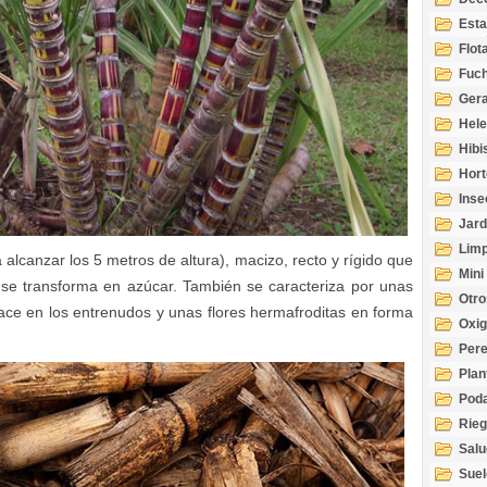
Esta
Acuá
Flot
Fuch
Gera
Hel
Hibi
Hort
Inse
Jard
Limp
ga alcanzar los 5 metros de altura), macizo, recto y rígido que
Mini
se transforma en azúcar. También se caracteriza por unas
Otro
ce en los entrenudos y unas flores hermafroditas en forma
Oxi
Per
Plan
Pod
Rie
Salu
tem
Suel