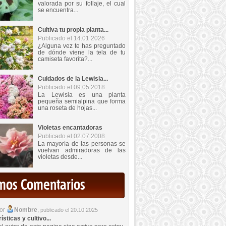
valorada por su follaje, el cual
se encuentra...
Cultiva tu propia planta...
Publicado el 14.01.2026
¿Alguna vez te has preguntado
de dónde viene la tela de tu
camiseta favorita?...
Cuidados de la Lewisia...
Publicado el 09.05.2018
La Lewisia es una planta
pequeña semialpina que forma
una roseta de hojas...
Violetas encantadoras
Publicado el 02.07.2008
La mayoría de las personas se
vuelvan admiradoras de las
violetas desde...
imos Comentarios
por
Nombre
,
publicado el 20.10.2025
sticas y cultivo...