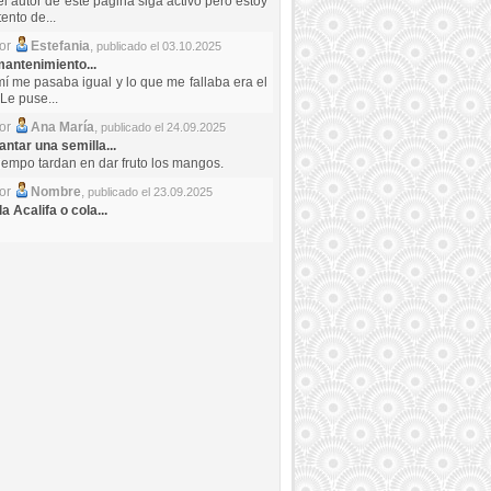
el autor de este pagina siga activo pero estoy
ento de...
por
Estefania
,
publicado el 03.10.2025
antenimiento...
mí me pasaba igual y lo que me fallaba era el
Le puse...
por
Ana María
,
publicado el 24.09.2025
ntar una semilla...
iempo tardan en dar fruto los mangos.
por
Nombre
,
publicado el 23.09.2025
a Acalifa o cola...