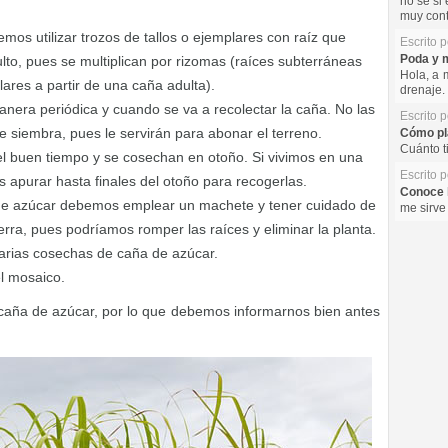
no se si 
muy cont
mos utilizar trozos de tallos o ejemplares con raíz que
Escrito 
Poda y m
to, pues se multiplican por rizomas (raíces subterráneas
Hola, a 
ares a partir de una caña adulta).
drenaje. 
anera periódica y cuando se va a recolectar la caña. No las
Escrito 
e siembra, pues le servirán para abonar el terreno.
Cómo pla
Cuánto t
el buen tiempo y se cosechan en otoño. Si vivimos en una
Escrito 
apurar hasta finales del otoño para recogerlas.
Conoce l
de azúcar debemos emplear un machete y tener cuidado de
me sirve
ierra, pues podríamos romper las raíces y eliminar la planta.
arias cosechas de caña de azúcar.
el mosaico.
 caña de azúcar, por lo que debemos informarnos bien antes