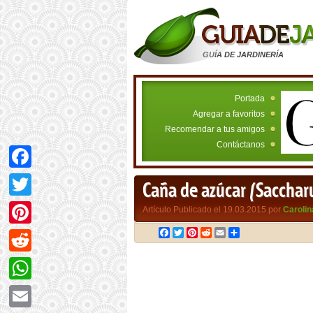
GUÍA DE JARDINERÍA
Portada
Agregar a favoritos
Recomendar a tus amigos
Contáctanos
Facebook
Caña de azúcar (Sacchar
Twitter
Artículo Publicado el 19.03.2015 por
Carolin
Facebook
Twitter
Pinterest
Reddit
Email
Compartir
Pinterest
Reddit
WhatsApp