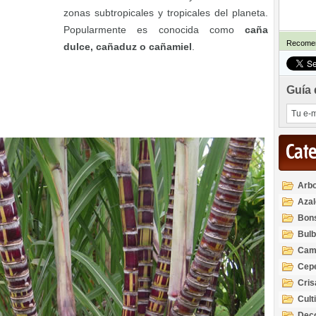
zonas subtropicales y tropicales del planeta.
Popularmente es conocida como
caña
Recomen
dulce, cañaduz o cañamiel
.
Guía 
Cat
Arbo
Azal
Rod
Bon
Bul
Cam
Cep
Cri
Cult
Deco