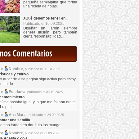
pequeña semialpina que forma
una roseta de hojas...
¿Qué debemos tener en...
Publicado el 10.09.2025
Diseñar un jardín siempre
genera ilusión, pero también
cierta responsabilidad,...
imos Comentarios
por
Nombre
,
publicado el 20.10.2025
sticas y cultivo...
el autor de este pagina siga activo pero estoy
ento de...
por
Estefania
,
publicado el 03.10.2025
antenimiento...
mí me pasaba igual y lo que me fallaba era el
Le puse...
por
Ana María
,
publicado el 24.09.2025
ntar una semilla...
iempo tardan en dar fruto los mangos.
por
Nombre
,
publicado el 23.09.2025
a Acalifa o cola...