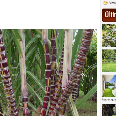
Viva
Últi
hacer que