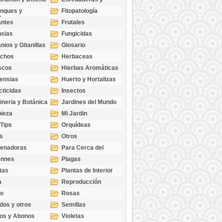
cubresuelos
nques y
Fitopatología
ticas
antes
Frutales
sias
Fungicidas
nios y Gitanillas
Glosario
echos
Herbaceas
scos
Hierbas Aromáticas
ensias
Huerto y Hortalizas
cticidas
Insectos
ineria y Botánica
Jardines del Mundo
ieza
Mi Jardin
 Tips
Orquídeas
s
Otros
genadoras
Para Cerca del
Estanque
ennes
Plagas
tas
Plantas de Interior
a
Reproducción
go
Rosas
dos y otros
Semillas
as
os y Abonos
Violetas