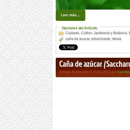
Leer más…
Opciones del Artículo
Cuidado
,
Cultivo
,
Jardineria y Botánica
,
caña de azucar
,
edulcorante
,
stevia
Caña de azúcar (Sacchar
Artículo Publicado el 19.03.2015 por
Carolin