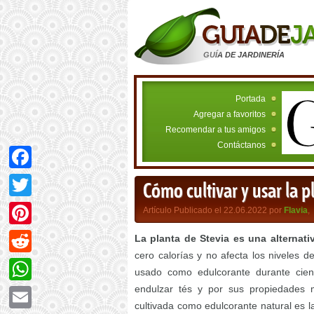
GUÍA DE JARDINERÍA
Portada
Agregar a favoritos
Recomendar a tus amigos
Contáctanos
Facebook
Cómo cultivar y usar la p
Twitter
Artículo Publicado el 22.06.2022 por
Flavia
,
Pinterest
La planta de Stevia es una alternati
cero calorías y no afecta los niveles 
Reddit
usado como edulcorante durante cien
endulzar tés y por sus propiedades
WhatsApp
cultivada como edulcorante natural es 