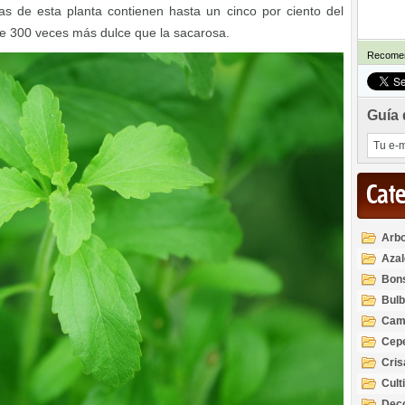
as de esta planta contienen hasta un cinco por ciento del
te 300 veces más dulce que la sacarosa.
Recomen
Guía 
Cat
Arbo
Azal
Rod
Bon
Bul
Cam
Cep
Cri
Cult
Deco