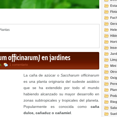
Esta
Acuá
Flot
Fuch
Gera
Plantas
Hel
Hibi
Hort
Inse
Jard
um officinarum) en jardines
Limp
a
,
1 comentario
Mini
Otro
La caña de azúcar o
Saccharum officinarum
Oxi
es una planta originaria del sudeste asiático
Per
que se ha extendido por todo el mundo
Plan
habiendo alcanzado su mayor desarrollo en
Pod
zonas subtropicales y tropicales del planeta.
Rie
Popularmente es conocida como
caña
Salu
tem
dulce, cañaduz o cañamiel
.
Suel