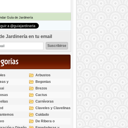
dar Guía de Jardinería
de Jardinería en tu email
egorías
les
Arbustos
eas y
Begonias
odendros
sai
Brezos
bosas
Cactus
elias
Carnívoras
ed
Claveles y Clavelinas
santemos
Cuidado
ivo
De Ribera o
Palustres
ración y Diseño
Enredaderas y