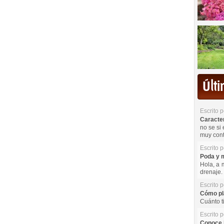
Últ
Escrito 
Caracterí
no se si 
muy cont
Escrito 
Poda y m
Hola, a 
drenaje. 
Escrito 
Cómo pla
Cuánto t
Escrito 
Conoce l