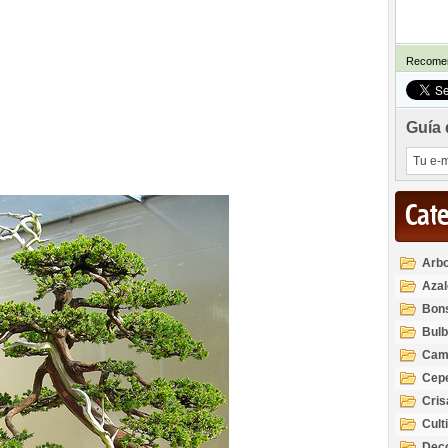
Recomen
Guía 
Cat
Arbo
Azal
Rod
Bon
Bul
Cam
Cep
Cri
Cult
Deco