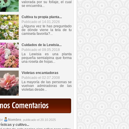
valorada por su follaje, el cual
se encuentra...
Cultiva tu propia planta...
Publicado el 14.01.2026
¿Alguna vez te has preguntado
de dónde viene la tela de tu
camiseta favorita?...
Cuidados de la Lewisia...
Publicado el 09.05.2018
La Lewisia es una planta
pequeña semialpina que forma
una roseta de hojas...
Violetas encantadoras
Publicado el 02.07.2008
La mayoría de las personas se
vuelvan admiradoras de las
violetas desde...
imos Comentarios
por
Nombre
,
publicado el 20.10.2025
sticas y cultivo...