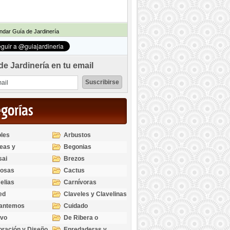
dar Guía de Jardinería
de Jardinería en tu email
egorías
les
Arbustos
eas y
Begonias
odendros
sai
Brezos
bosas
Cactus
elias
Carnívoras
ed
Claveles y Clavelinas
santemos
Cuidado
ivo
De Ribera o
Palustres
ración y Diseño
Enredaderas y