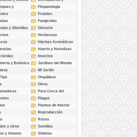
cubresuelos
nques y
Fitopatología
ticas
antes
Frutales
sias
Fungicidas
nios y Gitanillas
Glosario
echos
Herbaceas
scos
Hierbas Aromáticas
ensias
Huerto y Hortalizas
cticidas
Insectos
ineria y Botánica
Jardines del Mundo
ieza
Mi Jardin
 Tips
Orquídeas
s
Otros
genadoras
Para Cerca del
Estanque
ennes
Plagas
tas
Plantas de Interior
a
Reproducción
go
Rosas
dos y otros
Semillas
as
os y Abonos
Violetas