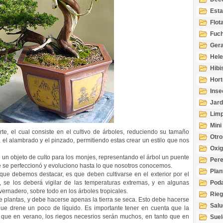
Esta
Acuá
Flot
Fuch
Gera
Hel
Hibi
Hort
Inse
Jard
Limp
Mini
e, el cual consiste en el cultivo de árboles, reduciendo su tamaño
Otro
, el alambrado y el pinzado, permitiendo estas crear un estilo que nos
Oxi
 un objeto de culto para los monjes, representando el árbol un puente
Per
te se perfeccionó y evoluciono hasta lo que nosotros conocemos.
Plan
que debemos destacar, es que deben cultivarse en el exterior por el
 se los deberá vigilar de las temperaturas extremas, y en algunas
Pod
vernadero, sobre todo en los árboles tropicales.
Rie
 de plantas, y debe hacerse apenas la tierra se seca. Esto debe hacerse
Salu
ue drene un poco de líquido. Es importante tener en cuenta que la
tem
a que en verano, los riegos necesrios serán muchos, en tanto que en
Suel