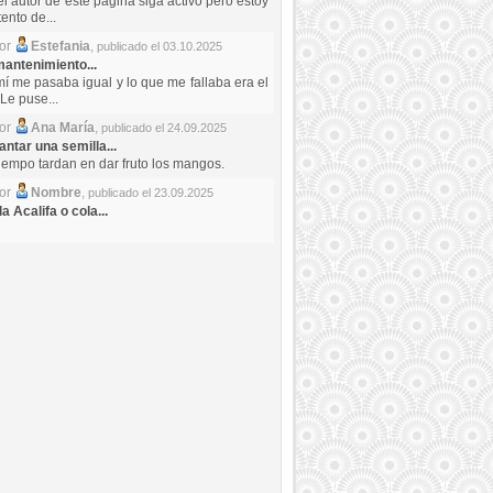
el autor de este pagina siga activo pero estoy
ento de...
por
Estefania
,
publicado el 03.10.2025
antenimiento...
mí me pasaba igual y lo que me fallaba era el
Le puse...
por
Ana María
,
publicado el 24.09.2025
ntar una semilla...
iempo tardan en dar fruto los mangos.
por
Nombre
,
publicado el 23.09.2025
a Acalifa o cola...