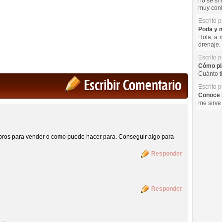
no se si 
muy cont
Escrito 
Poda y m
Hola, a 
drenaje. 
Escrito 
Cómo pla
Cuánto t
Escribir Comentario
Escrito 
Conoce l
me sirve
ibros para vender o como puedo hacer para. Conseguir algo para
Responder
Responder