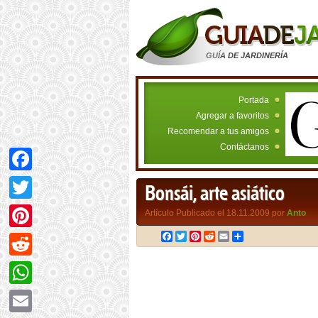
GUÍA DE JARDINERÍA
Portada
Agregar a favoritos
Recomendar a tus amigos
Contáctanos
Facebook
Bonsái, arte asiático
Twitter
Artículo Publicado el 18.11.2009 por
Anto
Facebook
Twitter
Pinterest
Reddit
Email
Compartir
Pinterest
Reddit
WhatsApp