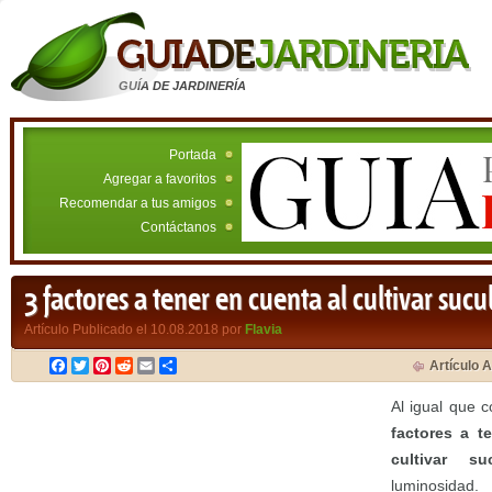
GUÍA DE JARDINERÍA
Portada
Agregar a favoritos
Recomendar a tus amigos
Contáctanos
3 factores a tener en cuenta al cultivar sucu
Artículo Publicado el 10.08.2018 por
Flavia
Facebook
Twitter
Pinterest
Reddit
Email
Compartir
Artículo A
Al igual que c
factores a t
cultivar su
luminosidad. 