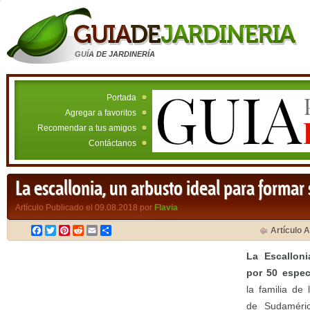
GUÍA DE JARDINERÍA
Portada
Agregar a favoritos
Recomendar a tus amigos
Contáctanos
La escallonia, un arbusto ideal para formar 
Artículo Publicado el 09.08.2018 por
Flavia
Facebook
Twitter
Pinterest
Reddit
Email
Compartir
Artículo A
La Escallon
por 50 espec
la familia de 
de Sudaméri