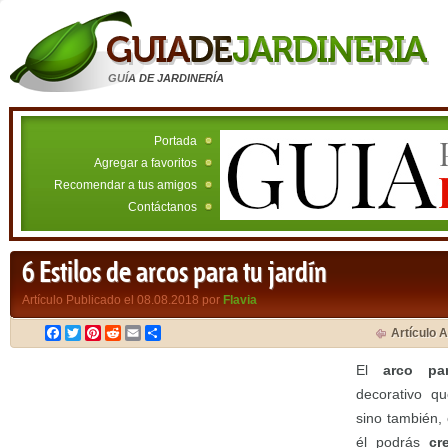
GUÍA DE JARDINERÍA
Portada
Agregar a favoritos
Recomendar a tus amigos
Contáctanos
6 Estilos de arcos para tu jardín
Artículo Publicado el 08.08.2018 por
Flavia
Facebook
Twitter
Pinterest
Reddit
Email
Compartir
Artículo A
El
arco par
decorativo qu
sino también,
él podrás
cr