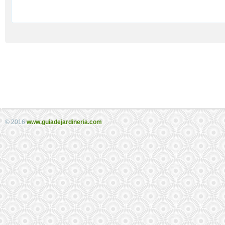
© 2016
www.guiadejardineria.com