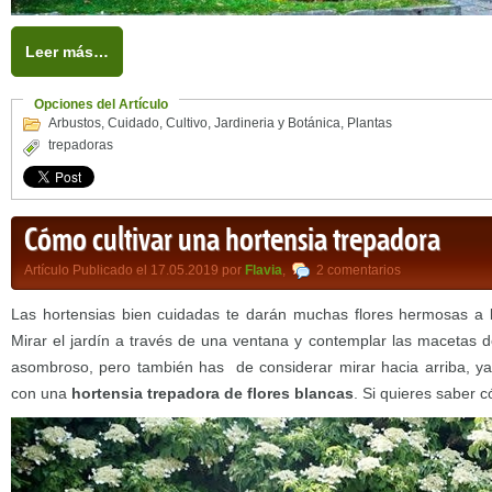
Leer más…
Opciones del Artículo
Arbustos
,
Cuidado
,
Cultivo
,
Jardineria y Botánica
,
Plantas
trepadoras
Cómo cultivar una hortensia trepadora
Artículo Publicado el 17.05.2019 por
Flavia
,
2 comentarios
Las hortensias bien cuidadas te darán muchas flores hermosas a l
Mirar el jardín a través de una ventana y contemplar las macetas d
asombroso, pero también has de considerar mirar hacia arriba, y
con una
hortensia trepadora de flores blancas
. Si quieres saber c