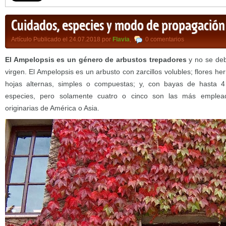
Cuidados, especies y modo de propagación
Artículo Publicado el 24.07.2018 por
Flavia
,
0 comentarios
El Ampelopsis es un género de arbustos trepadores
y no se deb
virgen. El Ampelopsis es un arbusto con zarcillos volubles; flores he
hojas alternas, simples o compuestas; y, con bayas de hasta 4
especies, pero solamente cuatro o cinco son las más emplead
originarias de América o Asia.