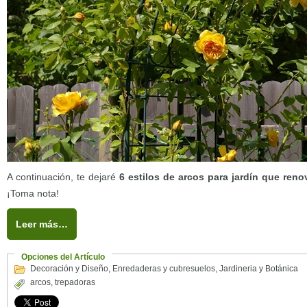
A continuación, te dejaré
6 estilos de arcos para jardín que renov
¡Toma nota!
Leer más…
Opciones del Artículo
Decoración y Diseño
,
Enredaderas y cubresuelos
,
Jardineria y Botánica
arcos
,
trepadoras