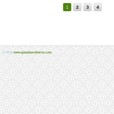
1
2
3
4
© 2016
www.guiadejardineria.com