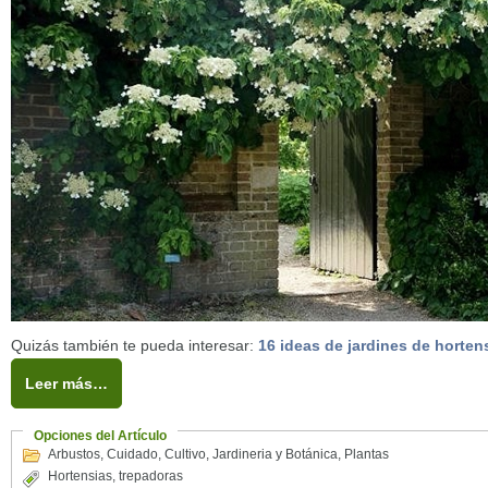
Quizás también te pueda interesar:
16 ideas de jardines de hortens
Leer más…
Opciones del Artículo
Arbustos
,
Cuidado
,
Cultivo
,
Jardineria y Botánica
,
Plantas
Hortensias
,
trepadoras