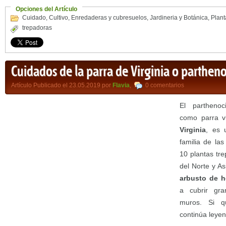
Opciones del Artículo
Cuidado
,
Cultivo
,
Enredaderas y cubresuelos
,
Jardineria y Botánica
,
Plant
trepadoras
Cuidados de la parra de Virginia o partheno
Artículo Publicado el 23.05.2019 por
Flavia
,
0 comentarios
El partheno
como parra v
Virginia
, es 
familia de la
10 plantas tr
del Norte y As
arbusto de h
a cubrir gra
muros. Si q
continúa leyen