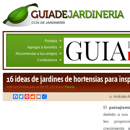
GUÍA DE JARDINERÍA
Portada
Agregar a favoritos
Recomendar a tus amigos
Contáctanos
16 ideas de jardines de hortensias para insp
Artículo Publicado el 09.05.2019 por
Flavia
Facebook
Twitter
Pinterest
Reddit
Email
Compartir
Artículo A
El
paisajism
debido a sus m
les proporc
crecimiento 