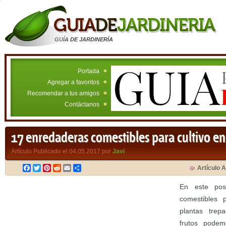
GUÍA DE JARDINERÍA
Portada
Agregar a favoritos
Recomendar a tus amigos
Contáctanos
17 enredaderas comestibles para cultivo e
Artículo Publicado el 04.05.2017 por
Javi
Facebook
Twitter
Pinterest
Reddit
Email
Compartir
Artículo A
En este pos
comestibles 
plantas trep
frutos podem