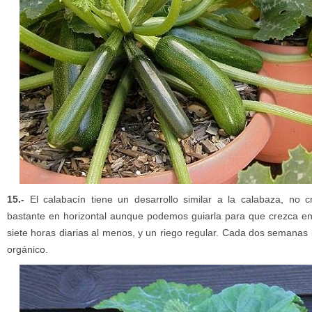
15.-
El calabacín tiene un desarrollo similar a la calabaza, no 
bastante en horizontal aunque podemos guiarla para que crezca en 
siete horas diarias al menos, y un riego regular. Cada dos semanas l
orgánico.