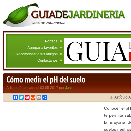
GUÍA DE JARDINERÍA
Portada
Agregar a favoritos
Recomendar a tus amigos
Contáctanos
Cómo medir el pH del suelo
Artículo Publicado el 03.05.2017 por
Javi
Facebook
Twitter
Pinterest
Reddit
Email
Compartir
Artículo A
Conocer el pH 
te permite sa
la mayoría de
suelos neutros