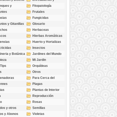
cubresuelos
nques y
Fitopatología
ticas
antes
Frutales
sias
Fungicidas
nios y Gitanillas
Glosario
echos
Herbaceas
scos
Hierbas Aromáticas
ensias
Huerto y Hortalizas
cticidas
Insectos
ineria y Botánica
Jardines del Mundo
ieza
Mi Jardin
 Tips
Orquídeas
s
Otros
genadoras
Para Cerca del
Estanque
ennes
Plagas
tas
Plantas de Interior
a
Reproducción
go
Rosas
dos y otros
Semillas
as
os y Abonos
Violetas