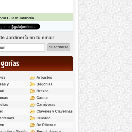
dar Guía de Jardinería
de Jardinería en tu email
egorías
les
Arbustos
eas y
Begonias
odendros
sai
Brezos
bosas
Cactus
elias
Carnívoras
ed
Claveles y Clavelinas
santemos
Cuidado
ivo
De Ribera o
Palustres
ración y Diseño
Enredaderas y