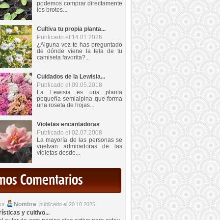
podemos comprar directamente
los brotes...
Cultiva tu propia planta...
Publicado el 14.01.2026
¿Alguna vez te has preguntado
de dónde viene la tela de tu
camiseta favorita?...
Cuidados de la Lewisia...
Publicado el 09.05.2018
La Lewisia es una planta
pequeña semialpina que forma
una roseta de hojas...
Violetas encantadoras
Publicado el 02.07.2008
La mayoría de las personas se
vuelvan admiradoras de las
violetas desde...
imos Comentarios
por
Nombre
,
publicado el 20.10.2025
sticas y cultivo...