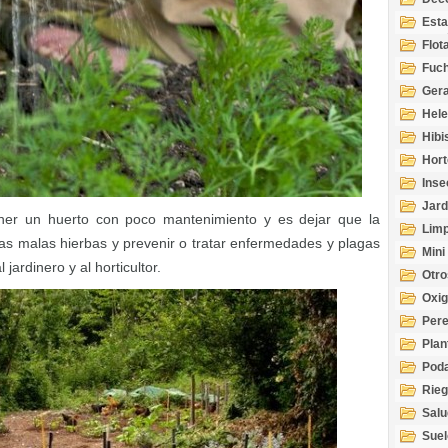
Esta
Acuá
Flot
Fuch
Gera
Hel
Hibi
Hort
Inse
Jard
ner un huerto con poco mantenimiento y es dejar que la
Limp
 las malas hierbas y prevenir o tratar enfermedades y plagas
Mini
ardinero y al horticultor.
Otro
Oxi
Per
Plan
Pod
Rie
Salu
tem
Suel