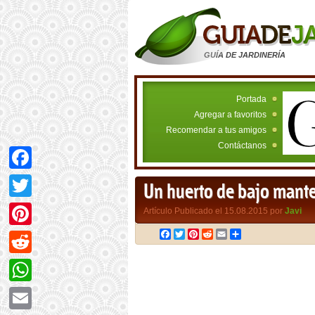
GUÍA DE JARDINERÍA
Portada
Agregar a favoritos
Recomendar a tus amigos
Contáctanos
Facebook
Un huerto de bajo mant
Twitter
Artículo Publicado el 15.08.2015 por
Javi
Facebook
Twitter
Pinterest
Reddit
Email
Compartir
Pinterest
Reddit
WhatsApp