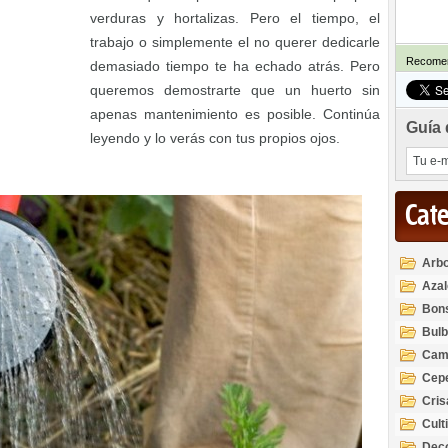
verduras y hortalizas. Pero el tiempo, el
trabajo o simplemente el no querer dedicarle
Recomen
demasiado tiempo te ha echado atrás. Pero
queremos demostrarte que un huerto sin
apenas mantenimiento es posible. Continúa
Guía 
leyendo y lo verás con tus propios ojos.
Cat
Arbo
Azal
Rod
Bon
Bul
Cam
Cep
Cri
Cult
Deco