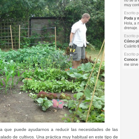
no se si 
muy cont
Escrito 
Poda y m
Hola, a 
drenaje. 
Escrito 
Cómo pla
Cuánto t
Escrito 
Conoce l
me sirve
gica que puede ayudarnos a reducir las necesidades de las
rcalado de cultivos. Una práctica muy habitual en este tipo de