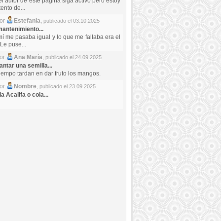
el autor de este pagina siga activo pero estoy
ento de...
por
Estefania
,
publicado el 03.10.2025
antenimiento...
mí me pasaba igual y lo que me fallaba era el
Le puse...
por
Ana María
,
publicado el 24.09.2025
ntar una semilla...
iempo tardan en dar fruto los mangos.
por
Nombre
,
publicado el 23.09.2025
a Acalifa o cola...