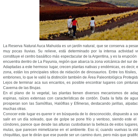
La Reserva Natural Auca Mahuida es un jardín natural, que se conserva a pesar 
muy pocas lluvias. Su relieve, está determinado por la intensa actividad v
constituye el centro basáltico más espectacular de la Argentina, y es la erupción
encuentra dentro de La Payunia, región que abarca la zona volcánica del sur 
Adaptadas a este hermoso lugar, crecen plantas nativas y endémicas, es decir, e
zona, están los principales sitios de nidación de dinosaurios. Entre los fósil
embriones, lo que le valió la distinción también de Área Paleontológica Protegid
Lejos de terminar aca sus encantos, es posible encontrar lugares con pintur
Caverna de las Brujas.
En el plano de lo vegetal, las plantas tienen diversos mecanismos de ada
espinas, raíces extensas con características de cordón. Dada la falta de agu
prosperan son las Samófilas, Halófilas y Efímeras, destacando jarillas, alpatac
muchas otras.
Conocer este lugar es querer ir en búsqueda de lo desconocido, dispuesto a sor
salir en un día soleado, que de golpe se pone frío y ventoso, siendo este el
cóndores, parece que desde las alturas custodiaran la belleza de estos lugares
mulas, que parecen mimetizarse en el ambiente. Eso sí, cuando vuelvas la vista
chiquititas, que te dirán que ese puede ser un camino duro, pero más que gratifi