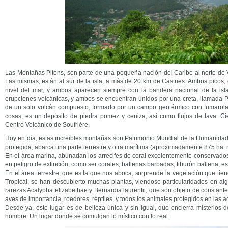
Las Montañas Pitons, son parte de una pequeña nación del Caribe al norte de V
Las mismas, están al sur de la isla, a más de 20 km de Castries. Ambos picos,
nivel del mar, y ambos aparecen siempre con la bandera nacional de la isl
erupciones volcánicas, y ambos se encuentran unidos por una creta, llamada Pi
de un solo volcán compuesto, formado por un campo geotérmico con fumarolas
cosas, es un depósito de piedra pomez y ceniza, así como flujos de lava. Ci
Centro Volcánico de Soufrière.
Hoy en día, estas increíbles montañas son Patrimonio Mundial de la Humanida
protegida, abarca una parte terrestre y otra marítima (aproximadamente 875 ha. m
En el área marina, abunadan los arrecifes de coral excelentemente conservad
en peligro de extinción, como ser corales, ballenas barbadas, tiburón ballena, 
En el área terrestre, que es la que nos aboca, sorprende la vegetación que tiene
Tropical, se han descubierto muchas plantas, viendose particularidades en al
rarezas Acalypha elizabethae y Bernardia laurentii, que son objeto de constant
aves de importancia, roedores, réptiles, y todos los animales protegidos en las a
Desde ya, este lugar es de belleza única y sin igual, que encierra misterios d
hombre. Un lugar donde se comulgan lo místico con lo real.