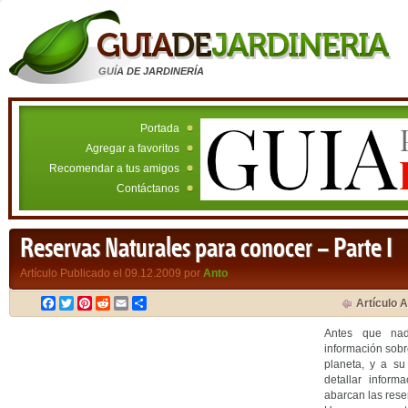
GUÍA DE JARDINERÍA
Portada
Agregar a favoritos
Recomendar a tus amigos
Contáctanos
Reservas Naturales para conocer – Parte I
Artículo Publicado el 09.12.2009 por
Anto
Facebook
Twitter
Pinterest
Reddit
Email
Compartir
Artículo A
Antes que nad
información sob
planeta, y a su
detallar infor
abarcan las rese