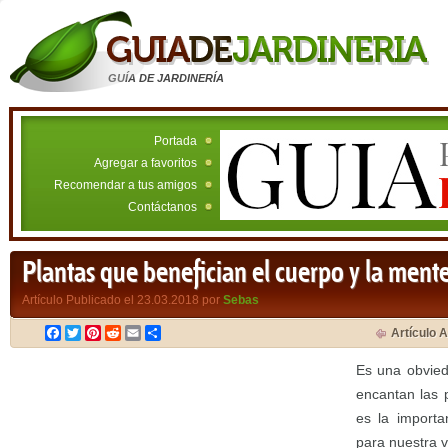
GUÍA DE JARDINERÍA
Portada
Agregar a favoritos
Recomendar a tus amigos
Contáctanos
Plantas que benefician el cuerpo y la ment
Artículo Publicado el 23.03.2018 por
Sebas
Facebook
Twitter
Pinterest
Reddit
Email
Compartir
Artículo A
Es una obvied
encantan las 
es la importa
para nuestra v