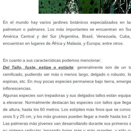
En el mundo hay varios jardines botánicos especializados en l
palmetum o palmares. Los más importantes se encuentran en Su
América Central y del Sur (Argentina, Brasil, Venezuela, Cuba
encuentran en lugares de África y Malasia, y Europa; entre otros.
En cuanto a sus características podemos mencionar:
Del Tallo, fuste, estipe o estípite
: generalmente son de un ta
ramificado, pudiendo ser más o menos largo, delgado o robusto, lis
espinas, etc. En muy pocas especies permanece bajo tierra, emergie
inflorescencias.
Algunas especies son trepadoras y sus delgados tallos están equip
a elevarse. Normalmente destacan las especies con tallos que lleg
de altura, hasta los 60 metros. Los estípites más finos que se cono
unos 5 y 25 cm, y los más gruesos pueden llegar a medir hasta los 2
Las palmeras más jóvenes van desarrollando durante sus primeros a
su sistema radicular, lanzando hojas más y más grandes, y sólo c