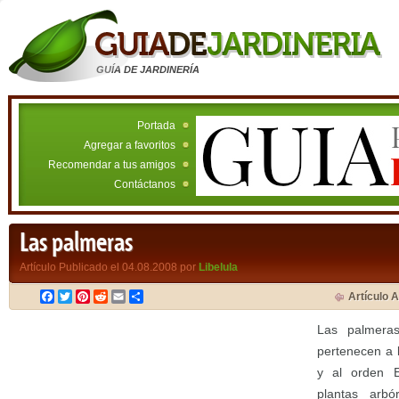
GUÍA DE JARDINERÍA
Portada
Agregar a favoritos
Recomendar a tus amigos
Contáctanos
Las palmeras
Artículo Publicado el 04.08.2008 por
Libelula
Facebook
Twitter
Pinterest
Reddit
Email
Compartir
Artículo A
Las palmeras
pertenecen a 
y al orden Es
plantas arbó