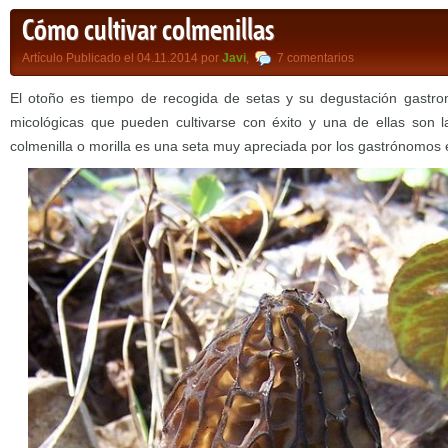
Cómo cultivar colmenillas
Artículo Publicado el 04.11.2014 por
Javi
,
7 comentarios
El otoño es tiempo de recogida de setas y su degustación gastro
micológicas que pueden cultivarse con éxito y una de ellas son l
colmenilla o morilla es una seta muy apreciada por los gastrónomos 