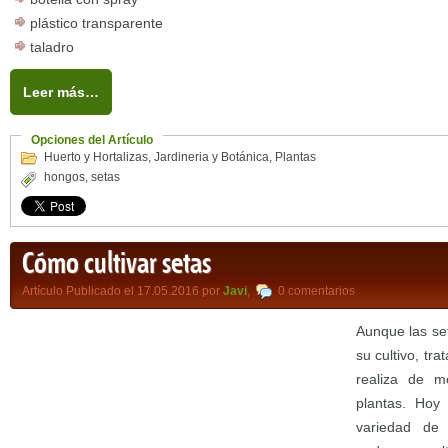
plástico transparente
taladro
Leer más…
Opciones del Artículo
Huerto y Hortalizas
,
Jardineria y Botánica
,
Plantas
hongos
,
setas
Cómo cultivar setas
Artículo Publicado el 17.05.2016 por
Javi
,
0 comentarios
Aunque las se
su cultivo, tra
realiza de m
plantas. Hoy
variedad de