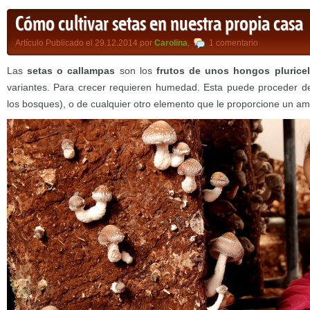
Cómo cultivar setas en nuestra propia casa
Artículo Publicado el 29.12.2014 por
Carolina
,
1 comentario
Las
setas o callampas
son los
frutos de unos hongos pluricel
variantes. Para crecer requieren humedad. Esta puede proceder de
los bosques), o de cualquier otro elemento que le proporcione un a