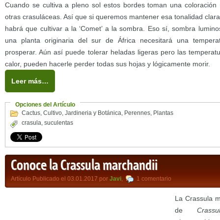
Cuando se cultiva a pleno sol estos bordes toman una coloración
otras crasuláceas. Así que si queremos mantener esa tonalidad clara
habrá que cultivar a la ‘Comet’ a la sombra. Eso sí, sombra lumino
una planta originaria del sur de África necesitará una tempe
prosperar. Aún así puede tolerar heladas ligeras pero las temperat
calor, pueden hacerle perder todas sus hojas y lógicamente morir.
Leer más…
Opciones del Artículo
Cactus
,
Cultivo
,
Jardineria y Botánica
,
Perennes
,
Plantas
crasula
,
suculentas
Conoce la Crassula marchandii
Artículo Publicado el 03.01.2017 por
Javi
,
1 comentario
La Crassula m
de
Crass