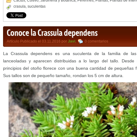
Cactus
,
Cultivo
,
Jardineria y Botánica
,
Perennes
,
Plantas
,
Plantas de Interi
crasula
,
suculentas
Conoce la Crassula dependens
Artículo Publicado el 03.11.2016 por
Javi
,
0 comentarios
La Crassula dependens es una suculenta de la familia de las
lanceoladas y aparecen distribuidas a lo largo del tallo. Desd
principios del otoño florece con una buena cantidad de pequeñas f
Sus tallos son de pequeño tamaño, rondan los 5 cm de altura.