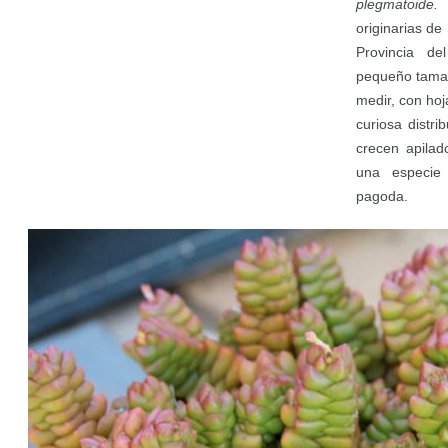
plegmatoide
originarias de
Provincia d
pequeño tamañ
medir, con ho
curiosa distr
crecen apilad
una especie
pagoda.