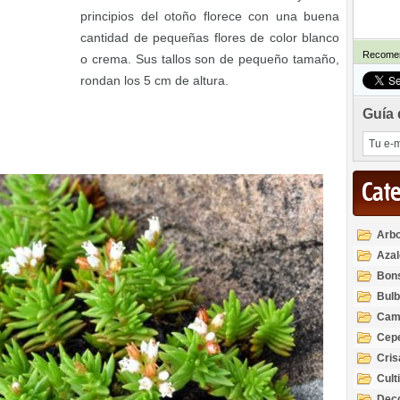
principios del otoño florece con una buena
cantidad de pequeñas flores de color blanco
Recomen
o crema. Sus tallos son de pequeño tamaño,
rondan los 5 cm de altura.
Guía 
Cat
Arbo
Azal
Rod
Bon
Bul
Cam
Cep
Cri
Cult
Deco