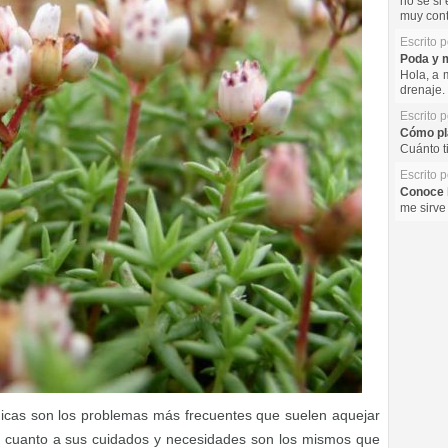
no se si 
muy cont
Escrito 
Poda y m
Hola, a 
drenaje. 
Escrito 
Cómo pla
Cuánto t
Escrito 
Conoce l
me sirve
gicas son los problemas más frecuentes que suelen aquejar
En cuanto a sus cuidados y necesidades son los mismos que