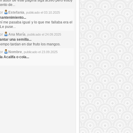
el autor de este pagina siga activo pero estoy
ento de...
por
Estefania
,
publicado el 03.10.2025
antenimiento...
mí me pasaba igual y lo que me fallaba era el
Le puse...
por
Ana María
,
publicado el 24.09.2025
ntar una semilla...
iempo tardan en dar fruto los mangos.
por
Nombre
,
publicado el 23.09.2025
a Acalifa o cola...