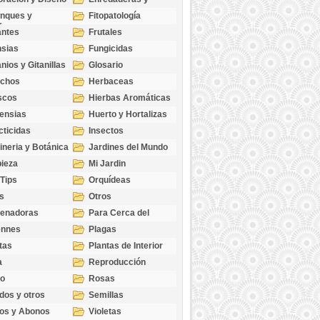
cubresuelos
nques y
Fitopatología
ticas
antes
Frutales
sias
Fungicidas
nios y Gitanillas
Glosario
echos
Herbaceas
scos
Hierbas Aromáticas
ensias
Huerto y Hortalizas
cticidas
Insectos
ineria y Botánica
Jardines del Mundo
ieza
Mi Jardin
 Tips
Orquídeas
s
Otros
genadoras
Para Cerca del
Estanque
ennes
Plagas
tas
Plantas de Interior
a
Reproducción
go
Rosas
dos y otros
Semillas
as
os y Abonos
Violetas