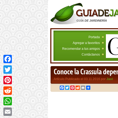
GUÍA DE JARDINERÍA
Portada
Agregar a favoritos
Recomendar a tus amigos
Contáctanos
Facebook
Conoce la Crassula depe
Twitter
Artículo Publicado el 03.11.2016 por
Javi
Facebook
Twitter
Pinterest
Reddit
Email
Compartir
Pinterest
Reddit
WhatsApp