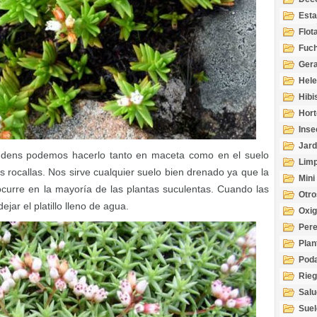
Esta
Acuá
Flot
Fuch
Gera
Hel
Hibi
Hort
Inse
Jard
endens podemos hacerlo tanto en maceta como en el suelo
Limp
rocallas. Nos sirve cualquier suelo bien drenado ya que la
Mini
rre en la mayoría de las plantas suculentas. Cuando las
Otro
jar el platillo lleno de agua.
Oxi
Per
Plan
Pod
Rie
Salu
tem
Suel