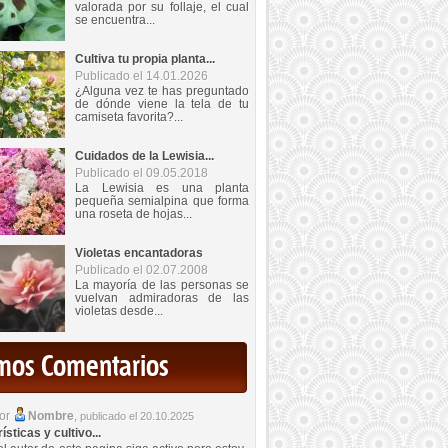
valorada por su follaje, el cual
se encuentra...
Cultiva tu propia planta...
Publicado el 14.01.2026
¿Alguna vez te has preguntado
de dónde viene la tela de tu
camiseta favorita?...
Cuidados de la Lewisia...
Publicado el 09.05.2018
La Lewisia es una planta
pequeña semialpina que forma
una roseta de hojas...
Violetas encantadoras
Publicado el 02.07.2008
La mayoría de las personas se
vuelvan admiradoras de las
violetas desde...
imos Comentarios
por
Nombre
,
publicado el 20.10.2025
sticas y cultivo...