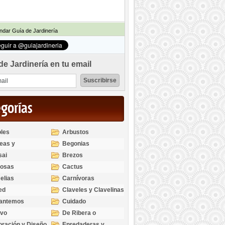
dar Guía de Jardinería
de Jardinería en tu email
egorías
les
Arbustos
eas y
Begonias
odendros
sai
Brezos
bosas
Cactus
elias
Carnívoras
ed
Claveles y Clavelinas
santemos
Cuidado
ivo
De Ribera o
Palustres
ración y Diseño
Enredaderas y