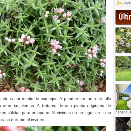
Viva
Últi
pendens por medio de esquejes. Y pueden ser tanto de tallo
ras suculentas. Al tratarse de una planta originaria de
as cálidas para prosperar. Si vivimos en un lugar de clima
hacer que
 casa durante el invierno.