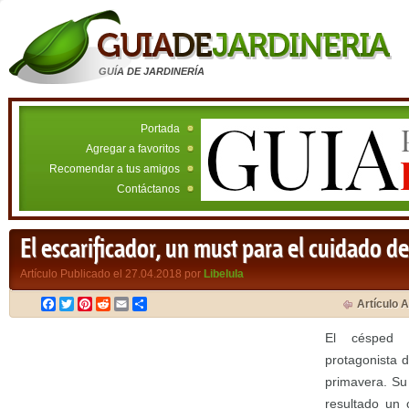
GUÍA DE JARDINERÍA
Portada
Agregar a favoritos
Recomendar a tus amigos
Contáctanos
El escarificador, un must para el cuidado de
Artículo Publicado el 27.04.2018 por
Libelula
Facebook
Twitter
Pinterest
Reddit
Email
Compartir
Artículo A
El césped 
protagonista d
primavera. Su
resultado un 