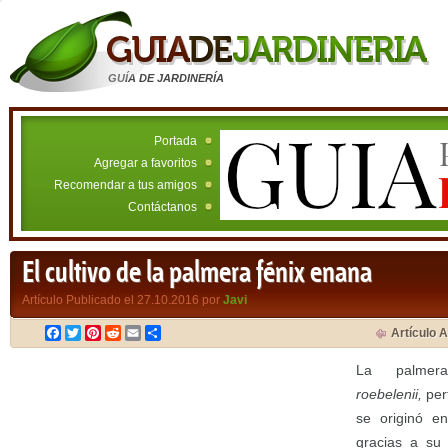
GUÍA DE JARDINERÍA
Portada
Agregar a favoritos
Recomendar a tus amigos
Contáctanos
El cultivo de la palmera fénix enana
Artículo Publicado el 27.10.2016 por
Javi
Facebook
Twitter
Pinterest
Reddit
Email
Compartir
Artículo A
La palme
roebelenii,
per
se originó e
gracias a su 