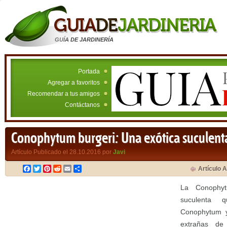
GUÍA DE JARDINERÍA
Portada
Agregar a favoritos
Recomendar a tus amigos
Contáctanos
Conophytum burgeri: Una exótica suculent
Artículo Publicado el 28.10.2016 por
Javi
Facebook
Twitter
Pinterest
Reddit
Email
Compartir
Artículo A
La Conophyt
suculenta 
Conophytum y
extrañas de