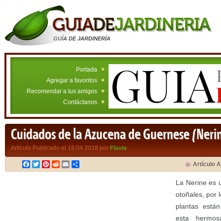
GUÍA DE JARDINERÍA
Portada
Agregar a favoritos
Recomendar a tus amigos
Contáctanos
Cuidados de la Azucena de Guernese (Neri
Artículo Publicado el 18.04.2018 por
Flavia
Facebook
Twitter
Pinterest
Reddit
Email
Compartir
Artículo A
La Nerine es 
otoñales, por 
plantas están
esta hermosa