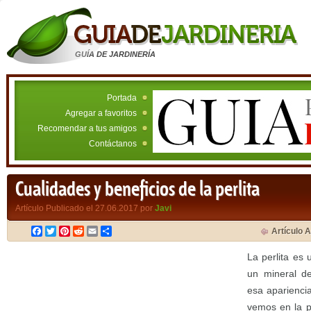
GUÍA DE JARDINERÍA
Portada
Agregar a favoritos
Recomendar a tus amigos
Contáctanos
Cualidades y beneficios de la perlita
Artículo Publicado el 27.06.2017 por
Javi
Facebook
Twitter
Pinterest
Reddit
Email
Compartir
Artículo A
La perlita es
un mineral de
esa apariencia
vemos en la p